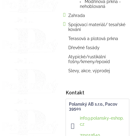
Modřínová prkna -
nehoblovaná
Zahrada
Spojovací materiál/ tesařské
kování
Terasová a plotová prkna
Dřevěné fasády
Atypické/rustikální
fošny/kmeny/epoxid
Slevy, akce, výprodej
Kontakt
Polanský AB s.r.o., Pacov
39501
info
@
polansky-eshop.
cz
721012640