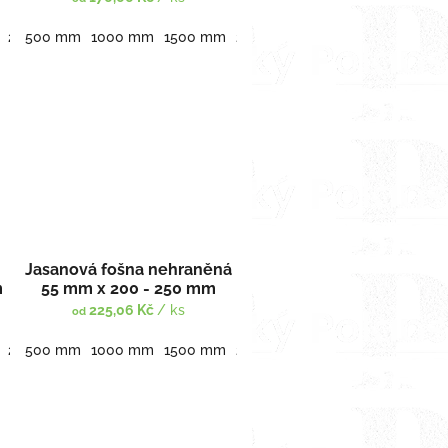
3500 mm
2000 mm
500 mm
2500 mm
1000 mm
3000 mm
1500 mm
3500 mm
2000 mm
2500 mm
3000 mm
Jasanová fošna nehraněná
m
55 mm x 200 - 250 mm
225,06 Kč
/ ks
od
3500 mm
2000 mm
500 mm
2500 mm
1000 mm
3000 mm
1500 mm
3500 mm
2000 mm
2500 mm
3000 mm