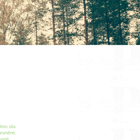
Nákupní
Hledat
Přihlášení
košík
kno síla
hraněné,
vané