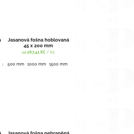
á
Jasanová fošna hoblovaná
45 x 200 mm
267,41 Kč
/ ks
od
3500 mm
2000 mm
500 mm
2500 mm
1000 mm
3000 mm
1500 mm
3500 mm
2000 mm
2500 mm
3000 mm
á
Jasanová fošna nehraněná