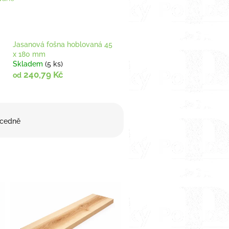
Jasanová fošna hoblovaná 45
x 180 mm
Skladem
(5 ks)
240,79 Kč
od
cedně