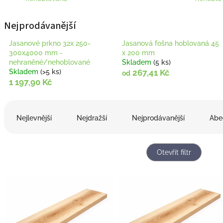
Nejprodávanější
Jasanové prkno 32x 250-
Jasanová fošna hoblovaná 45
300x4000 mm -
x 200 mm
nehraněné/nehoblované
Skladem
(5 ks)
Skladem
(>5 ks)
267,41 Kč
od
1 197,90 Kč
Ř
a
Nejlevnější
Nejdražší
Nejprodávanější
Abe
z
e
n
Otevřít filtr
í
p
V
r
ý
o
p
d
i
u
s