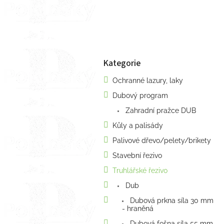
n
e
l
Kategorie
Přeskočit
kategorie
Ochranné lazury, laky
Dubový program
Zahradní pražce DUB
Kůly a palisády
Palivové dřevo/pelety/brikety
Stavební řezivo
Truhlářské řezivo
Dub
Dubová prkna síla 30 mm
- hraněná
Dubová fošna síla 55 mm