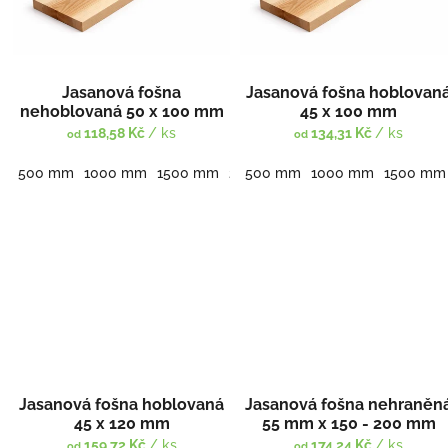
k
p
t
r
ů
o
d
Jasanová fošna
Jasanová fošna hoblovan
u
nehoblovaná 50 x 100 mm
45 x 100 mm
k
118,58 Kč
/ ks
134,31 Kč
/ ks
od
od
t
ů
500 mm
1000 mm
1500 mm
2000 mm
500 mm
2500 mm
1000 mm
3000 mm
1500 mm
Jasanová fošna hoblovaná
Jasanová fošna nehraněn
45 x 120 mm
55 mm x 150 - 200 mm
159,72 Kč
/ ks
174,24 Kč
/ ks
od
od