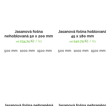
Jasanová fošna
Jasanová fošna hoblovan
nehoblovaná 50 x 200 mm
45 x 180 mm
234,74 Kč
/ ks
240,79 Kč
/ ks
od
od
500 mm
1000 mm
1500 mm
2000 mm
500 mm
2500 mm
1000 mm
3000 mm
1500 mm
Jasanová fošna nehraněná
Jasanová fošna nehraněn