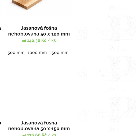
á
Jasanová fošna
nehoblovaná 50 x 120 mm
140,36 Kč
/ ks
od
3500 mm
2000 mm
500 mm
2500 mm
1000 mm
3000 mm
1500 mm
3500 mm
2000 mm
2500 mm
3000 mm
á
Jasanová fošna
nehoblovaná 50 x 150 mm
176,66 Kč
/ ks
od