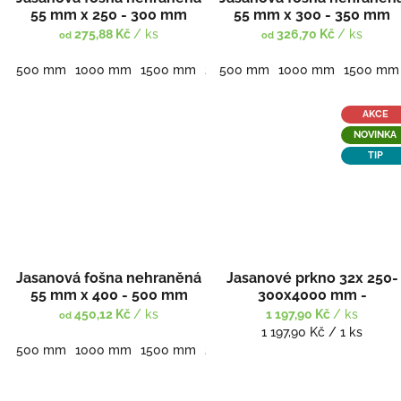
55 mm x 250 - 300 mm
55 mm x 300 - 350 mm
275,88 Kč
/ ks
326,70 Kč
/ ks
od
od
500 mm
1000 mm
1500 mm
2000 mm
500 mm
2500 mm
1000 mm
3000 mm
1500 mm
AKCE
NOVINKA
TIP
Jasanová fošna nehraněná
Jasanové prkno 32x 250-
55 mm x 400 - 500 mm
300x4000 mm -
nehraněné/nehoblované
450,12 Kč
/ ks
1 197,90 Kč
/ ks
od
Měrná
1 197,90 Kč / 1 ks
cena:
500 mm
1000 mm
1500 mm
2000 mm
2500 mm
3000 mm