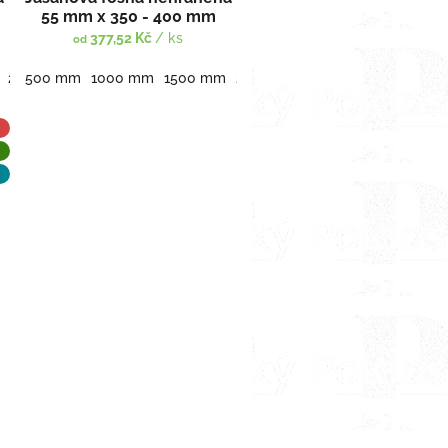
55 mm x 350 - 400 mm
377,52 Kč
/ ks
od
3500 mm
2000 mm
500 mm
2500 mm
1000 mm
3000 mm
1500 mm
3500 mm
2000 mm
2500 mm
3000 mm
3500 mm