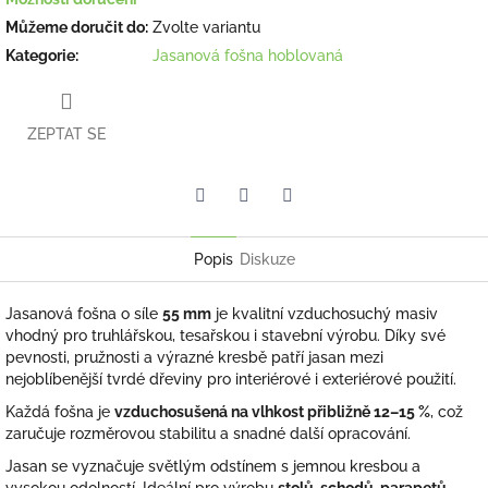
Můžeme doručit do:
Zvolte variantu
Kategorie
:
Jasanová fošna hoblovaná
ZEPTAT SE
Facebook
Pinterest
Twitter
Popis
Diskuze
Jasanová fošna o síle
55 mm
je kvalitní vzduchosuchý masiv
vhodný pro truhlářskou, tesařskou i stavební výrobu. Díky své
pevnosti, pružnosti a výrazné kresbě patří jasan mezi
nejoblíbenější tvrdé dřeviny pro interiérové i exteriérové použití.
Každá fošna je
vzduchosušená na vlhkost přibližně 12–15 %
, což
zaručuje rozměrovou stabilitu a snadné další opracování.
Jasan se vyznačuje světlým odstínem s jemnou kresbou a