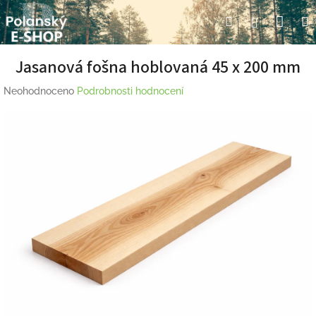
Přejít
Nák
Hledat
Přihlášení
na
obsah
koší
Jasanová fošna hoblovaná 45 x 200 mm
Průměrné
Neohodnoceno
Podrobnosti hodnocení
hodnocení
produktu
je
0,0
z
5
hvězdiček.