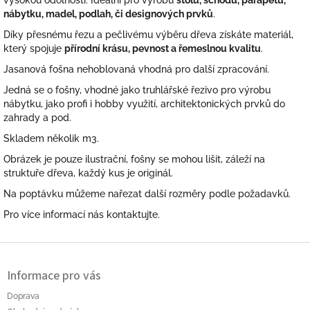
vysokou odolností. Ideální pro výrobu
stolů, schodů, parapetů,
nábytku, madel, podlah, či designových prvků
.
Díky přesnému řezu a pečlivému výběru dřeva získáte materiál,
který spojuje
přírodní krásu, pevnost a řemeslnou kvalitu
.
Jasanová fošna nehoblovaná vhodná pro další zpracování.
Jedná se o fošny, vhodné jako truhlářské řezivo pro výrobu
nábytku, jako profi i hobby využití, architektonických prvků do
zahrady a pod.
Skladem několik m3.
Obrázek je pouze ilustrační, fošny se mohou lišit, záleží na
struktuře dřeva, každý kus je originál.
Na poptávku můžeme nařezat další rozměry podle požadavků.
Pro více informací nás kontaktujte.
Z
á
Informace pro vás
p
a
Doprava