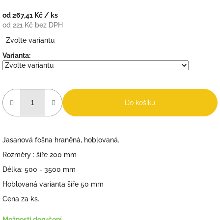
od
267,41 Kč
/ ks
od
221 Kč
bez DPH
Měrná
Zvolte variantu
cena:
Varianta:
Do košíku
Jasanová fošna hraněná, hoblovaná.
Rozměry : šíře 200 mm
Délka: 500 - 3500 mm
Hoblovaná varianta šíře 50 mm
Cena za ks.
Možnosti doručení