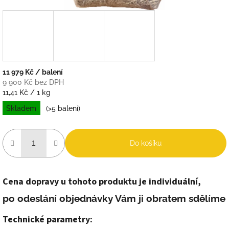
11 979 Kč
/ balení
9 900 Kč bez DPH
Měrná
11,41 Kč / 1 kg
cena:
Skladem
(>5 balení)
Do košíku
Cena dopravy u tohoto produktu je individuální,
po odeslání objednávky Vám ji obratem sdělíme
Technické parametry: