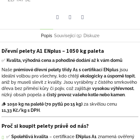
Facebook
Pinterest
Twitter
Popis
Související (5)
Diskuze
Dřevní pelety A1 ENplus – 1050 kg paleta
✅
Kvalita, výhodná cena a pohodlné dodání až k vám domů
Naše
prémiové dřevní pelety třídy A1 s certifikací ENplus
jsou
ideální volbou pro všechny, kdo chtějí
ekologicky a úsporně topit
,
aniž by museli slevit z kvality. Jsou vyráběny z čistého smrkového
dřeva bez příměsí kůry či pojiv, což zajišťuje
vysokou výhřevnost
,
nízký obsah popela a
čistý provoz vašeho kotle nebo kamen
.
🪵
1050 kg na paletě (70 pytlů po 15 kg)
za skvělou cenu
11,33 Kč/kg s DPH
.
Proč si koupit pelety právě od nás?
✅
Spolehlivá kvalita
– certifikace
ENplus A1
znamená ověřený