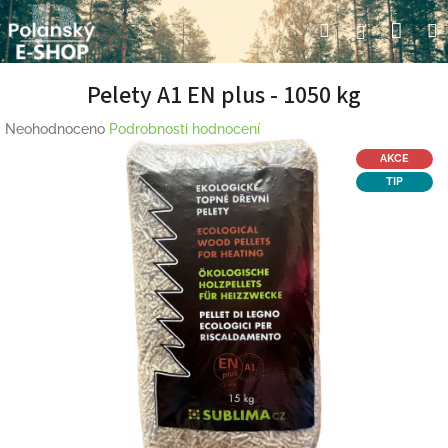
Přejít
Nák
Hledat
Přihlášení
na
obsah
koší
Pelety A1 EN plus - 1050 kg
Průměrné
Neohodnoceno
Podrobnosti hodnocení
hodnocení
AKCE
produktu
TIP
je
0,0
z
5
hvězdiček.