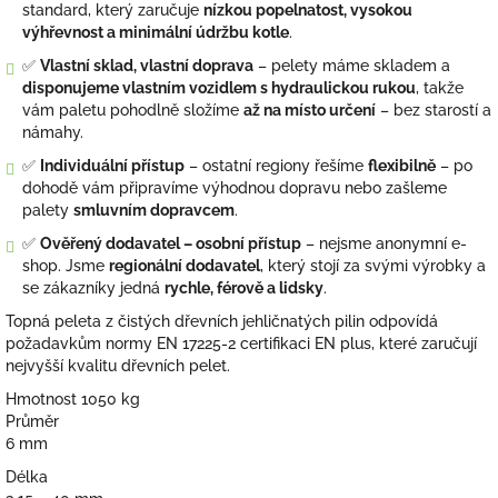
standard, který zaručuje
nízkou popelnatost, vysokou
výhřevnost a minimální údržbu kotle
.
✅
Vlastní sklad, vlastní doprava
– pelety máme skladem a
disponujeme vlastním vozidlem s hydraulickou rukou
, takže
vám paletu pohodlně složíme
až na místo určení
– bez starostí a
námahy.
✅
Individuální přístup
– ostatní regiony řešíme
flexibilně
– po
dohodě vám připravíme výhodnou dopravu nebo zašleme
palety
smluvním dopravcem
.
✅
Ověřený dodavatel – osobní přístup
– nejsme anonymní e-
shop. Jsme
regionální dodavatel
, který stojí za svými výrobky a
se zákazníky jedná
rychle, férově a lidsky
.
Topná peleta z čistých dřevních jehličnatých pilin odpovídá
požadavkům normy EN 17225-2 certifikaci EN plus, které zaručují
nejvyšší kvalitu dřevních pelet.
Hmotnost 1050 kg
Průměr
6 mm
Délka