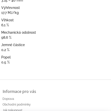
3,15 – 40 mm
Výhřevnost
17,7 MJ/kg
Vlhkost
6,1 %
Mechanická odolnost
98,6 %
Jemné částice
0,2 %
Popel
0,5 %
Z
á
Informace pro vás
p
a
Doprava
t
Obchodní podmínky
í
Jak nakupovat