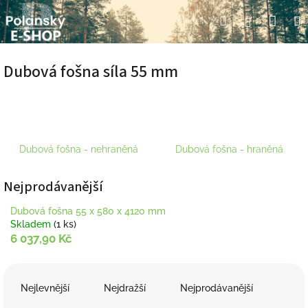
Přejít
Nák
Hledat
Přihlášení
na
obsah
koší
Dubová fošna síla 55 mm
Dubová fošna - nehraněná
Dubová fošna - hraněná
Nejprodávanější
Dubová fošna 55 x 580 x 4120 mm
Skladem
(1 ks)
6 037,90 Kč
Ř
a
Nejlevnější
Nejdražší
Nejprodávanější
z