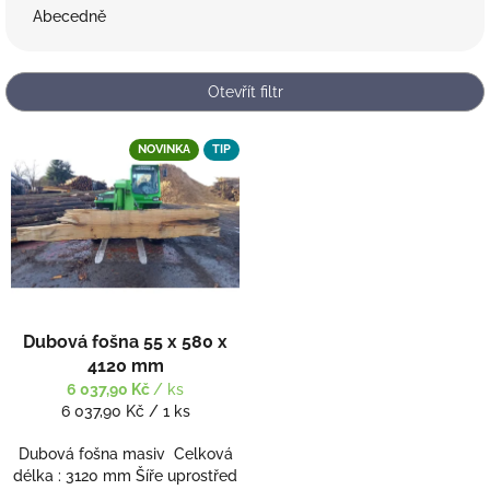
e
Abecedně
n
í
p
Otevřít filtr
r
o
V
d
NOVINKA
TIP
ý
u
p
k
i
t
s
ů
p
r
o
d
Dubová fošna 55 x 580 x
u
4120 mm
k
6 037,90 Kč
/ ks
t
Měrná
6 037,90 Kč / 1 ks
ů
cena:
Dubová fošna masiv Celková
délka : 3120 mm Šíře uprostřed