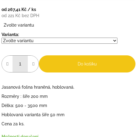
od
267,41 Kč
/ ks
od
221 Kč
bez DPH
Měrná
Zvolte variantu
cena:
Varianta:
Do košíku
Jasanová fošna hraněná, hoblovaná.
Rozměry : šíře 200 mm
Délka: 500 - 3500 mm
Hoblovaná varianta šíře 50 mm
Cena za ks.
Možnosti doručení