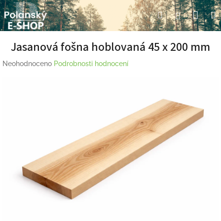
Přejít
Nák
Hledat
Přihlášení
na
obsah
koší
Jasanová fošna hoblovaná 45 x 200 mm
Průměrné
Neohodnoceno
Podrobnosti hodnocení
hodnocení
produktu
je
0,0
z
5
hvězdiček.