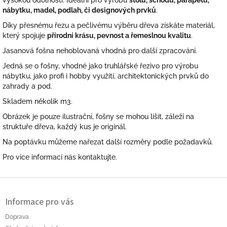
vysokou odolností. Ideální pro výrobu
stolů, schodů, parapetů,
nábytku, madel, podlah, či designových prvků
.
Díky přesnému řezu a pečlivému výběru dřeva získáte materiál,
který spojuje
přírodní krásu, pevnost a řemeslnou kvalitu
.
Jasanová fošna nehoblovaná vhodná pro další zpracování.
Jedná se o fošny, vhodné jako truhlářské řezivo pro výrobu
nábytku, jako profi i hobby využití, architektonických prvků do
zahrady a pod.
Skladem několik m3.
Obrázek je pouze ilustrační, fošny se mohou lišit, záleží na
struktuře dřeva, každý kus je originál.
Na poptávku můžeme nařezat další rozměry podle požadavků.
Pro více informací nás kontaktujte.
Z
á
Informace pro vás
p
a
Doprava