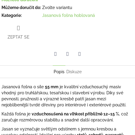
Můžeme doručit do:
Zvolte variantu
Kategorie
:
Jasanová fošna hoblovaná
ZEPTAT SE
Facebook
Pinterest
Twitter
Popis
Diskuze
Jasanová fošna o síle
55 mm
je kvalitní vzduchosuchý masiv
vhodný pro truhlářskou, tesařskou i stavební výrobu. Díky své
pevnosti, pružnosti a výrazné kresbě patří jasan mezi
nejoblíbenější tvrdé dřeviny pro interiérové i exteriérové použití.
Každá fošna je
vzduchosušená na vlhkost přibližně 12–15 %
, což
zaručuje rozměrovou stabilitu a snadné další opracování.
Jasan se vyznačuje světlým odstínem s jemnou kresbou a