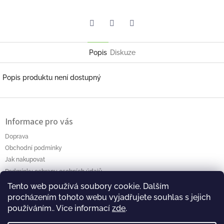
Facebook
Pinterest
Twitter
Popis
Diskuze
Popis produktu není dostupný
Z
á
Informace pro vás
p
a
Doprava
t
Obchodní podmínky
í
Jak nakupovat
Podmínky ochrany osobních údajů
Tento web používá soubory cookie. Dalším
Polanský AB s.r.o. Myslíkova 4 Pacov 395 01 Ič.: 01464256
procházením tohoto webu vyjadřujete souhlas s jejich
používáním.. Více informací
zde
.