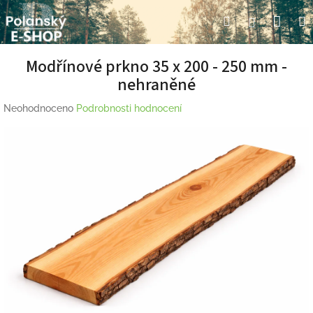
Přejít
Nák
Hledat
Přihlášení
na
obsah
koší
Modřínové prkno 35 x 200 - 250 mm -
nehraněné
Průměrné
Neohodnoceno
Podrobnosti hodnocení
hodnocení
produktu
je
0,0
z
5
hvězdiček.