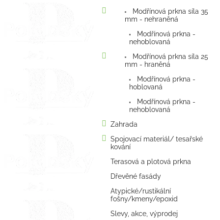
Modřínová prkna síla 35
mm - nehraněná
Modřínová prkna -
nehoblovaná
Modřínová prkna síla 25
mm - hraněná
Modřínová prkna -
hoblovaná
Modřínová prkna -
nehoblovaná
Zahrada
Spojovací materiál/ tesařské
kování
Terasová a plotová prkna
Dřevěné fasády
Atypické/rustikální
fošny/kmeny/epoxid
Slevy, akce, výprodej