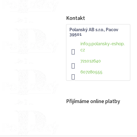
Kontakt
Polanský AB s.r.o., Pacov
39501
info
@
polansky-eshop.
cz
721012640
607280555
Přijímáme online platby