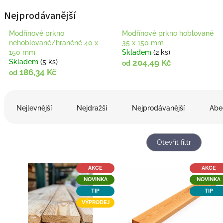
Nejprodávanější
Modřínové prkno
Modřínové prkno hoblované
nehoblované/hraněné 40 x
35 x 150 mm
150 mm
Skladem
(2 ks)
Skladem
(5 ks)
204,49 Kč
od
186,34 Kč
od
Ř
a
Nejlevnější
Nejdražší
Nejprodávanější
Abe
z
e
n
Otevřít filtr
í
p
V
r
AKCE
AKCE
ý
o
NOVINKA
NOVINKA
p
d
TIP
TIP
i
u
VÝPRODEJ
s
k
p