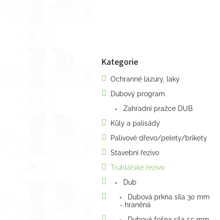
n
e
l
Kategorie
Přeskočit
kategorie
Ochranné lazury, laky
Dubový program
Zahradní pražce DUB
Kůly a palisády
Palivové dřevo/pelety/brikety
Stavební řezivo
Truhlářské řezivo
Dub
Dubová prkna síla 30 mm
- hraněná
Dubová fošna síla 55 mm