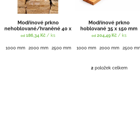
t
r
ů
o
d
Modřínové prkno
Modřínové prkno
u
nehoblované/hraněné 40 x
hoblované 35 x 150 mm
k
150 mm
186,34 Kč
/ ks
204,49 Kč
/ ks
od
od
t
ů
1000 mm
2000 mm
2500 mm
3000 mm
1000 mm
4000 mm
2000 mm
5000 m
2500 m
2
položek celkem
O
v
l
á
d
a
c
í
p
r
v
k