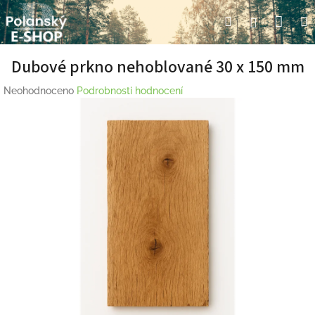
Přejít
Nák
Hledat
Přihlášení
na
obsah
koší
Dubové prkno nehoblované 30 x 150 mm
Průměrné
Neohodnoceno
Podrobnosti hodnocení
hodnocení
produktu
je
0,0
z
5
hvězdiček.