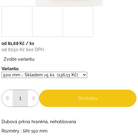
od
81,68 Kč
/ ks
od
67,50 Kč
bez DPH
Měrná
Zvolte variantu
cena:
Varianta:
Do košíku
Dubová prkna hraněná, nehoblovaná
Rozměry : šíře 150 mm