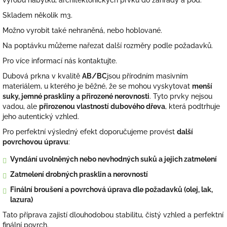
výrobu nábytku, architektonických prvků do zahrady a pod.
Skladem několik m3.
Možno vyrobit také nehraněná, nebo hoblované.
Na poptávku můžeme nařezat další rozměry podle požadavků.
Pro více informací nás kontaktujte.
Dubová prkna v kvalitě
AB/BC
jsou přírodním masivním
materiálem, u kterého je běžné, že se mohou vyskytovat
menší
suky, jemné praskliny a přirozené nerovnosti
. Tyto prvky nejsou
vadou, ale
přirozenou vlastností dubového dřeva
, která podtrhuje
jeho autentický vzhled.
Pro perfektní výsledný efekt doporučujeme provést
další
povrchovou úpravu
:
Vyndání uvolněných nebo nevhodných suků a jejich zatmelení
Zatmelení drobných prasklin a nerovností
Finální broušení a povrchová úprava dle požadavků (olej, lak,
lazura)
Tato příprava zajistí dlouhodobou stabilitu, čistý vzhled a perfektní
finální povrch.