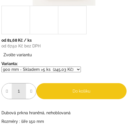
od
81,68 Kč
/ ks
od
67,50 Kč
bez DPH
Měrná
Zvolte variantu
cena:
Varianta:
Do košíku
Dubová prkna hraněná, nehoblovaná
Rozměry : šíře 150 mm