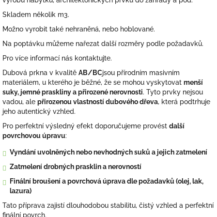
výrobu nábytku, architektonických prvků do zahrady a pod.
Skladem několik m3.
Možno vyrobit také nehraněná, nebo hoblované.
Na poptávku můžeme nařezat další rozměry podle požadavků.
Pro více informací nás kontaktujte.
Dubová prkna v kvalitě
AB/BC
jsou přírodním masivním
materiálem, u kterého je běžné, že se mohou vyskytovat
menší
suky, jemné praskliny a přirozené nerovnosti
. Tyto prvky nejsou
vadou, ale
přirozenou vlastností dubového dřeva
, která podtrhuje
jeho autentický vzhled.
Pro perfektní výsledný efekt doporučujeme provést
další
povrchovou úpravu
:
Vyndání uvolněných nebo nevhodných suků a jejich zatmelení
Zatmelení drobných prasklin a nerovností
Finální broušení a povrchová úprava dle požadavků (olej, lak,
lazura)
Tato příprava zajistí dlouhodobou stabilitu, čistý vzhled a perfektní
finální povrch.