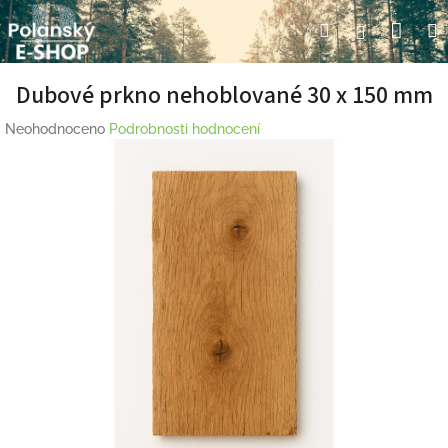
Přejít
Nák
Hledat
Přihlášení
na
obsah
koší
Dubové prkno nehoblované 30 x 150 mm
Průměrné
Neohodnoceno
Podrobnosti hodnocení
hodnocení
produktu
je
0,0
z
5
hvězdiček.