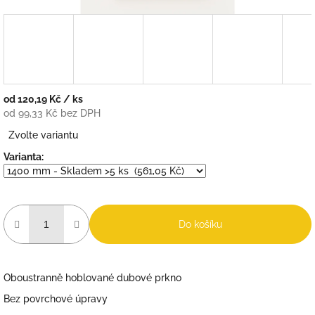
od
120,19 Kč
/ ks
od
99,33 Kč
bez DPH
Měrná
Zvolte variantu
cena:
Varianta:
Do košíku
Oboustranně hoblované dubové prkno
Bez povrchové úpravy