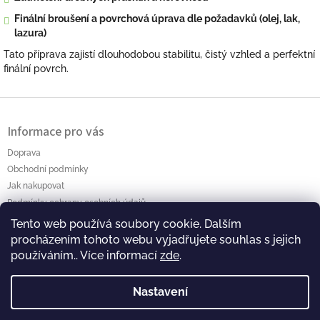
Finální broušení a povrchová úprava dle požadavků (olej, lak,
lazura)
Tato příprava zajistí dlouhodobou stabilitu, čistý vzhled a perfektní
finální povrch.
Z
á
Informace pro vás
p
a
Doprava
t
Obchodní podmínky
í
Jak nakupovat
Podmínky ochrany osobních údajů
Tento web používá soubory cookie. Dalším
Polanský AB s.r.o. Myslíkova 4 Pacov 395 01 Ič.: 01464256
procházením tohoto webu vyjadřujete souhlas s jejich
používáním.. Více informací
zde
.
Nastavení