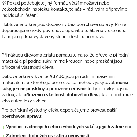
💡 Pokud potřebujete jiný formát, větší množství nebo
velkoobchodní nabídku, kontaktujte nás – rádi vám připravíme
individuální řešení.
Hoblovaná prkna jsou dodávány bez povrchové úpravy. Prkna
doporučujeme vždy
povrch
ově upravit
a to hlavně v exteriéru.
Tam jsou prkna vystaveny slunci, dešti nebo mrazu.
Při nákupu dřevomateriálu pamatujte na to, že dřevo je přírodní
materiál a případné suky, mírné kroucení nebo praskání jsou
přirozené vlastnosti dřeva.
Dubová prkna v kvalitě
AB/BC
jsou přírodním masivním
materiálem, u kterého je běžné, že se mohou vyskytovat
menší
suky, jemné praskliny a přirozené nerovnosti
. Tyto prvky nejsou
vadou, ale
přirozenou vlastností dubového dřeva
, která podtrhuje
jeho autentický vzhled.
Pro perfektní výsledný efekt doporučujeme provést
další
povrchovou úpravu
:
Vyndání uvolněných nebo nevhodných suků a jejich zatmelení
Zatmelení drobných prasklin a nerovností