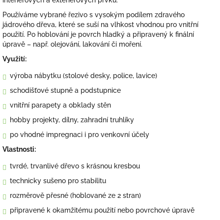
interiérových a exteriérových prvků.
Používáme vybrané řezivo s vysokým podílem zdravého
jádrového dřeva, které se suší na vlhkost vhodnou pro vnitřní
použití. Po hoblování je povrch hladký a připravený k finální
úpravě – např. olejování, lakování či moření.
Využití:
výroba nábytku (stolové desky, police, lavice)
schodišťové stupně a podstupnice
vnitřní parapety a obklady stěn
hobby projekty, dílny, zahradní truhlíky
po vhodné impregnaci i pro venkovní účely
Vlastnosti:
tvrdé, trvanlivé dřevo s krásnou kresbou
technicky sušeno pro stabilitu
rozměrově přesné (hoblované ze 2 stran)
připravené k okamžitému použití nebo povrchové úpravě