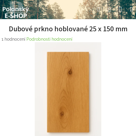
Přejít
Nák
Hledat
Přihlášení
na
obsah
koší
Dubové prkno hoblované 25 x 150 mm
Průměrné
1 hodnocení
Podrobnosti hodnocení
hodnocení
produktu
je
5,0
z
5
hvězdiček.