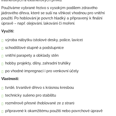
interiérových a exteriérových prvků.
Používáme vybrané řezivo s vysokým podílem zdravého
jádrového dřeva, které se suší na vlhkost vhodnou pro vnitřní
použití. Po hoblování je povrch hladký a připravený k finální
úpravě – např. olejování, lakování či moření.
Využití:
výroba nábytku (stolové desky, police, lavice)
schodišťové stupně a podstupnice
vnitřní parapety a obklady stěn
hobby projekty, dílny, zahradní truhlíky
po vhodné impregnaci i pro venkovní účely
Vlastnosti:
tvrdé, trvanlivé dřevo s krásnou kresbou
technicky sušeno pro stabilitu
rozměrově přesné (hoblované ze 2 stran)
připravené k okamžitému použití nebo povrchové úpravě