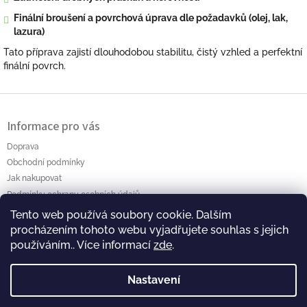
Finální broušení a povrchová úprava dle požadavků (olej, lak,
lazura)
Tato příprava zajistí dlouhodobou stabilitu, čistý vzhled a perfektní
finální povrch.
Z
á
Informace pro vás
p
a
Doprava
t
Obchodní podmínky
í
Jak nakupovat
Podmínky ochrany osobních údajů
Tento web používá soubory cookie. Dalším
Polanský AB s.r.o. Myslíkova 4 Pacov 395 01 Ič.: 01464256
procházením tohoto webu vyjadřujete souhlas s jejich
používáním.. Více informací
zde
.
Nastavení