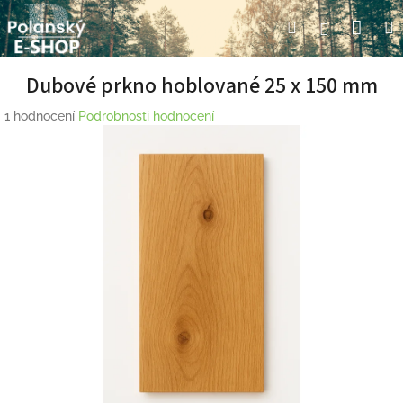
Přejít
Nák
Hledat
Přihlášení
na
obsah
koší
Dubové prkno hoblované 25 x 150 mm
Průměrné
1 hodnocení
Podrobnosti hodnocení
hodnocení
produktu
je
5,0
z
5
hvězdiček.