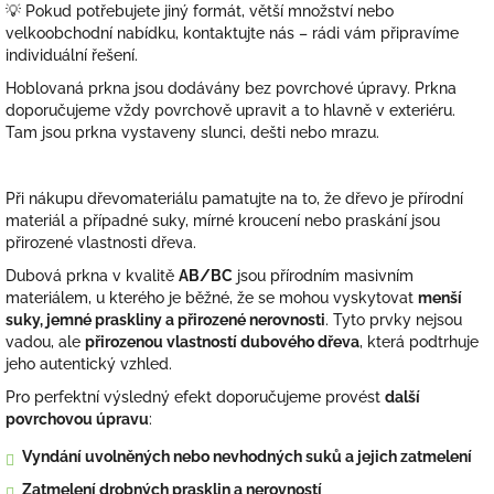
💡 Pokud potřebujete jiný formát, větší množství nebo
velkoobchodní nabídku, kontaktujte nás – rádi vám připravíme
individuální řešení.
Hoblovaná prkna jsou dodávány bez povrchové úpravy. Prkna
doporučujeme vždy
povrch
ově upravit
a to hlavně v exteriéru.
Tam jsou prkna vystaveny slunci, dešti nebo mrazu.
Při nákupu dřevomateriálu pamatujte na to, že dřevo je přírodní
materiál a případné suky, mírné kroucení nebo praskání jsou
přirozené vlastnosti dřeva.
Dubová prkna v kvalitě
AB/BC
jsou přírodním masivním
materiálem, u kterého je běžné, že se mohou vyskytovat
menší
suky, jemné praskliny a přirozené nerovnosti
. Tyto prvky nejsou
vadou, ale
přirozenou vlastností dubového dřeva
, která podtrhuje
jeho autentický vzhled.
Pro perfektní výsledný efekt doporučujeme provést
další
povrchovou úpravu
:
Vyndání uvolněných nebo nevhodných suků a jejich zatmelení
Zatmelení drobných prasklin a nerovností