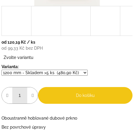
od
120,19 Kč
/ ks
od
99,33 Kč
bez DPH
Měrná
Zvolte variantu
cena:
Varianta:
Do košíku
Oboustranně hoblované dubové prkno
Bez povrchové úpravy