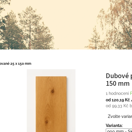
ované 25 x 150 mm
Dubové 
150 mm
Průměrné
1 hodnocení
hodnocení
od
120,19 Kč
produktu
od
99,33 Kč
b
je
Měrná
Zvolte varia
5,0
cena:
z
Varianta:
5