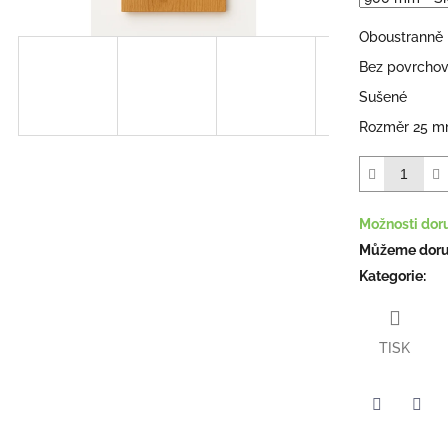
hvězdiček.
Oboustranně
Bez povrchov
Sušené
Rozměr 25 m
Možnosti dor
Můžeme doruč
Kategorie
:
TISK
Facebook
Pint