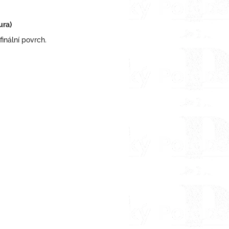
ura)
finální povrch.