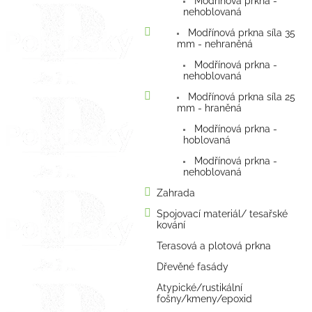
Modřínová prkna -
nehoblovaná
Modřínová prkna síla 35
mm - nehraněná
Modřínová prkna -
nehoblovaná
Modřínová prkna síla 25
mm - hraněná
Modřínová prkna -
hoblovaná
Modřínová prkna -
nehoblovaná
Zahrada
Spojovací materiál/ tesařské
kování
Terasová a plotová prkna
Dřevěné fasády
Atypické/rustikální
fošny/kmeny/epoxid