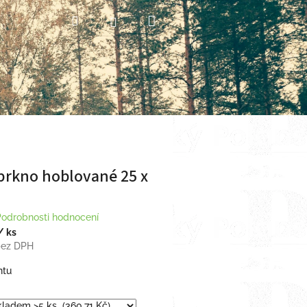
Nákupní
Hledat
Přihlášení
košík
prkno hoblované 25 x
Podrobnosti hodnocení
/ ks
ez DPH
ntu