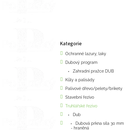
a
n
e
l
Kategorie
Přeskočit
kategorie
Ochranné lazury, laky
Dubový program
Zahradní pražce DUB
Kůly a palisády
Palivové dřevo/pelety/brikety
Stavební řezivo
Truhlářské řezivo
Dub
Dubová prkna síla 30 mm
- hraněná