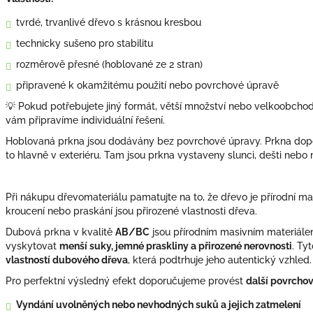
tvrdé, trvanlivé dřevo s krásnou kresbou
technicky sušeno pro stabilitu
rozměrově přesné (hoblované ze 2 stran)
připravené k okamžitému použití nebo povrchové úpravě
💡 Pokud potřebujete jiný formát, větší množství nebo velkoobchodn
vám připravíme individuální řešení.
Hoblovaná prkna jsou dodávány bez povrchové úpravy. Prkna do
to hlavně v exteriéru. Tam jsou prkna vystaveny slunci, dešti nebo
Při nákupu dřevomateriálu pamatujte na to, že dřevo je přírodní ma
kroucení nebo praskání jsou přirozené vlastnosti dřeva.
Dubová prkna v kvalitě
AB/BC
jsou přírodním masivním materiálem
vyskytovat
menší suky, jemné praskliny a přirozené nerovnosti
. Ty
vlastností dubového dřeva
, která podtrhuje jeho autentický vzhled.
Pro perfektní výsledný efekt doporučujeme provést
další povrcho
Vyndání uvolněných nebo nevhodných suků a jejich zatmelení