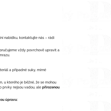
í nabídku, kontaktujte nás – rádi
poručujeme vždy
povrch
ově upravit
a
 mrazu.
teriál a případné suky, mírné
, u kterého je běžné, že se mohou
to prvky nejsou vadou, ale
přirozenou
vou úpravu
: