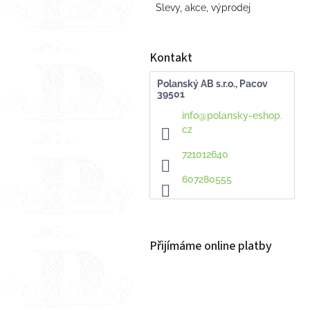
Slevy, akce, výprodej
Kontakt
Polanský AB s.r.o., Pacov
39501
info
@
polansky-eshop.
cz
721012640
607280555
Přijímáme online platby