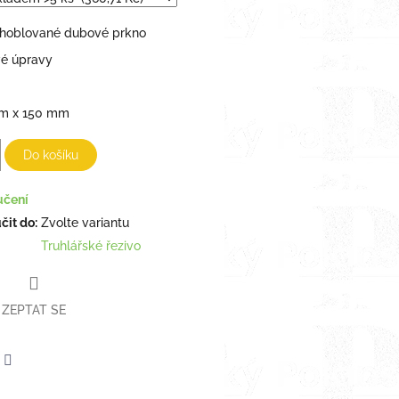
 hoblované dubové prkno
é úpravy
m x 150 mm
Do košíku
učení
it do:
Zvolte variantu
Truhlářské řezivo
ZEPTAT SE
erest
Twitter