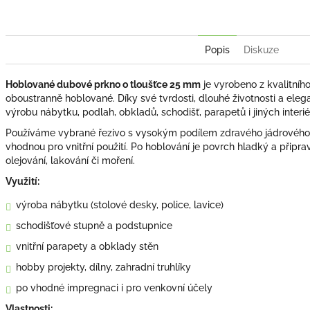
Popis
Diskuze
Hoblované dubové prkno o tloušťce 25 mm
je vyrobeno z kvalitníh
oboustranně hoblované. Díky své tvrdosti, dlouhé životnosti a elega
výrobu nábytku, podlah, obkladů, schodišť, parapetů i jiných interi
Používáme vybrané řezivo s vysokým podílem zdravého jádrového d
vhodnou pro vnitřní použití. Po hoblování je povrch hladký a připrav
olejování, lakování či moření.
Využití:
výroba nábytku (stolové desky, police, lavice)
schodišťové stupně a podstupnice
vnitřní parapety a obklady stěn
hobby projekty, dílny, zahradní truhlíky
po vhodné impregnaci i pro venkovní účely
Vlastnosti: