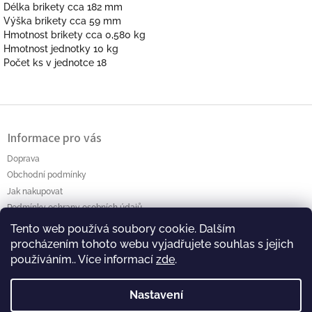
Délka brikety cca 182 mm
Výška brikety cca 59 mm
Hmotnost brikety cca 0,580 kg
Hmotnost jednotky 10 kg
Počet ks v jednotce 18
Z
á
Informace pro vás
p
a
Doprava
t
Obchodní podmínky
í
Jak nakupovat
Podmínky ochrany osobních údajů
Tento web používá soubory cookie. Dalším
Polanský AB s.r.o. Myslíkova 4 Pacov 395 01 Ič.: 01464256
procházením tohoto webu vyjadřujete souhlas s jejich
používáním.. Více informací
zde
.
Nastavení