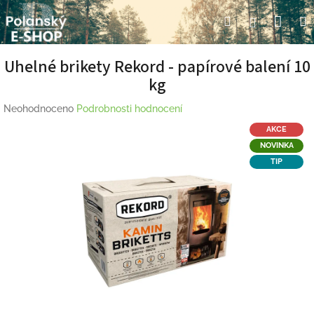
Přejít
Nák
Hledat
Přihlášení
na
obsah
koší
Uhelné brikety Rekord - papírové balení 10
kg
Průměrné
Neohodnoceno
Podrobnosti hodnocení
hodnocení
AKCE
produktu
NOVINKA
je
TIP
0,0
z
5
hvězdiček.