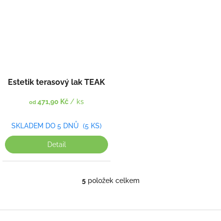
Estetik terasový lak TEAK
471,90 Kč
/ ks
od
SKLADEM DO 5 DNŮ
(5 KS)
Detail
5
položek celkem
O
v
l
á
Z