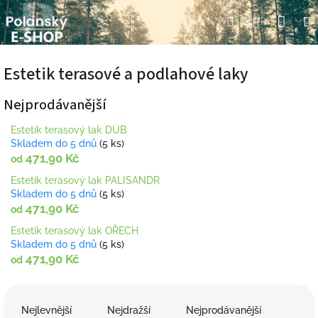
Přejít
Nák
Hledat
Přihlášení
na
obsah
koší
Estetik terasové a podlahové laky
Nejprodávanější
Estetik terasový lak DUB
Skladem do 5 dnů
(5 ks)
471,90 Kč
od
Estetik terasový lak PALISANDR
Skladem do 5 dnů
(5 ks)
471,90 Kč
od
Estetik terasový lak OŘECH
Skladem do 5 dnů
(5 ks)
471,90 Kč
od
Ř
a
Nejlevnější
Nejdražší
Nejprodávanější