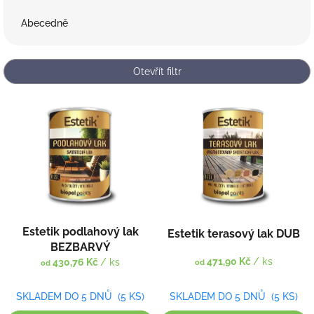
z
e
Abecedně
n
í
p
Otevřít filtr
r
o
V
d
ý
u
p
k
i
t
s
ů
p
r
o
d
Estetik podlahový lak
Estetik terasový lak DUB
u
BEZBARVÝ
k
471,90 Kč
/ ks
430,76 Kč
/ ks
od
od
t
ů
SKLADEM DO 5 DNŮ
(5 KS)
SKLADEM DO 5 DNŮ
(5 KS)