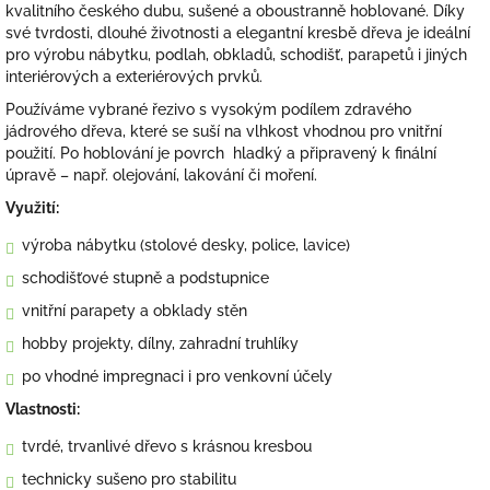
kvalitního českého dubu, sušené a oboustranně hoblované. Díky
své tvrdosti, dlouhé životnosti a elegantní kresbě dřeva je ideální
pro výrobu nábytku, podlah, obkladů, schodišť, parapetů i jiných
interiérových a exteriérových prvků.
Používáme vybrané řezivo s vysokým podílem zdravého
jádrového dřeva, které se suší na vlhkost vhodnou pro vnitřní
použití. Po hoblování je povrch hladký a připravený k finální
úpravě – např. olejování, lakování či moření.
Využití:
výroba nábytku (stolové desky, police, lavice)
schodišťové stupně a podstupnice
vnitřní parapety a obklady stěn
hobby projekty, dílny, zahradní truhlíky
po vhodné impregnaci i pro venkovní účely
Vlastnosti:
tvrdé, trvanlivé dřevo s krásnou kresbou
technicky sušeno pro stabilitu