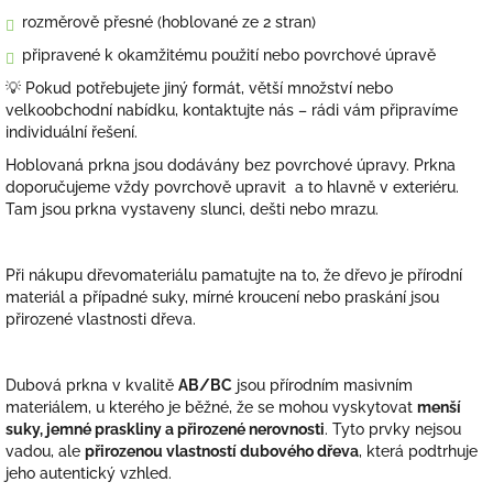
rozměrově přesné (hoblované ze 2 stran)
připravené k okamžitému použití nebo povrchové úpravě
💡 Pokud potřebujete jiný formát, větší množství nebo
velkoobchodní nabídku, kontaktujte nás – rádi vám připravíme
individuální řešení.
Hoblovaná prkna jsou dodávány bez povrchové úpravy. Prkna
doporučujeme vždy povrchově upravit
a to hlavně v exteriéru.
Tam jsou prkna vystaveny slunci, dešti nebo mrazu.
Při nákupu dřevomateriálu pamatujte na to, že dřevo je přírodní
materiál a případné suky, mírné kroucení nebo praskání jsou
přirozené vlastnosti dřeva.
Dubová prkna v kvalitě
AB/BC
jsou přírodním masivním
materiálem, u kterého je běžné, že se mohou vyskytovat
menší
suky, jemné praskliny a přirozené nerovnosti
. Tyto prvky nejsou
vadou, ale
přirozenou vlastností dubového dřeva
, která podtrhuje
jeho autentický vzhled.