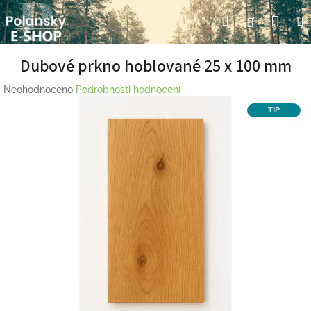
Přejít
Nák
Hledat
Přihlášení
na
obsah
koší
Dubové prkno hoblované 25 x 100 mm
Průměrné
Neohodnoceno
Podrobnosti hodnocení
hodnocení
TIP
produktu
je
0,0
z
5
hvězdiček.