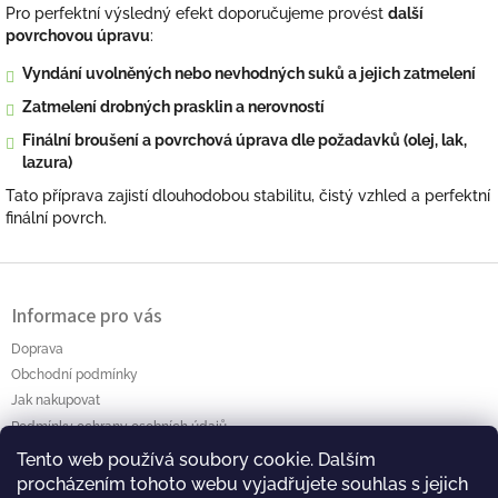
Pro perfektní výsledný efekt doporučujeme provést
další
povrchovou úpravu
:
Vyndání uvolněných nebo nevhodných suků a jejich zatmelení
Zatmelení drobných prasklin a nerovností
Finální broušení a povrchová úprava dle požadavků (olej, lak,
lazura)
Tato příprava zajistí dlouhodobou stabilitu, čistý vzhled a perfektní
finální povrch.
Z
á
Informace pro vás
p
a
Doprava
t
Obchodní podmínky
í
Jak nakupovat
Podmínky ochrany osobních údajů
Tento web používá soubory cookie. Dalším
Polanský AB s.r.o. Myslíkova 4 Pacov 395 01 Ič.: 01464256
procházením tohoto webu vyjadřujete souhlas s jejich