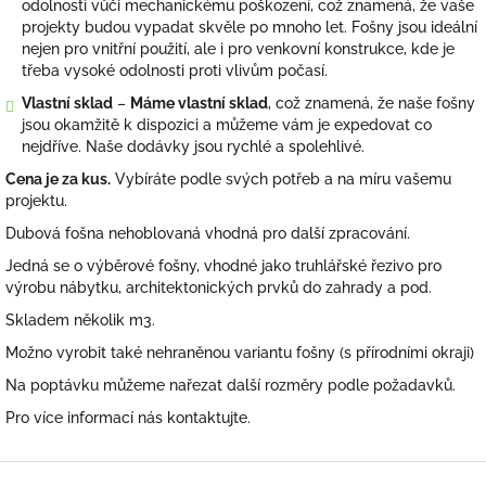
odolností vůči mechanickému poškození, což znamená, že vaše
projekty budou vypadat skvěle po mnoho let. Fošny jsou ideální
nejen pro vnitřní použití, ale i pro venkovní konstrukce, kde je
třeba vysoké odolnosti proti vlivům počasí.
Vlastní sklad
–
Máme vlastní sklad
, což znamená, že naše fošny
jsou okamžitě k dispozici a můžeme vám je expedovat co
nejdříve. Naše dodávky jsou rychlé a spolehlivé.
Cena je za kus.
Vybíráte podle svých potřeb a na míru vašemu
projektu.
Dubová fošna nehoblovaná vhodná pro další zpracování.
Jedná se o výběrové fošny, vhodné jako truhlářské řezivo pro
výrobu nábytku, architektonických prvků do zahrady a pod.
Skladem několik m3.
Možno vyrobit také nehraněnou variantu fošny (s přírodními okraji)
Na poptávku můžeme nařezat další rozměry podle požadavků.
Pro více informací nás kontaktujte.
Z