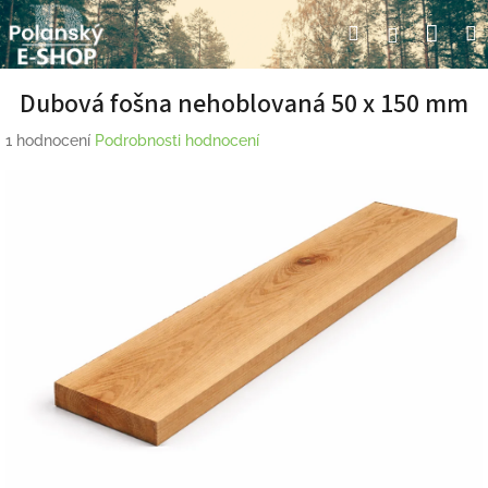
Přejít
Nák
Hledat
Přihlášení
na
obsah
koší
Dubová fošna nehoblovaná 50 x 150 mm
Průměrné
1 hodnocení
Podrobnosti hodnocení
hodnocení
produktu
je
5,0
z
5
hvězdiček.