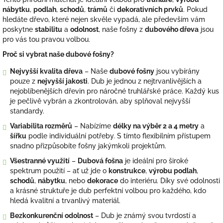
nábytku
,
podlah
,
schodů
,
trámů
či
dekorativních prvků
. Pokud
hledáte dřevo, které nejen skvěle vypadá, ale především vám
poskytne
stabilitu
a
odolnost
, naše fošny z
dubového dřeva
jsou
pro vás tou pravou volbou.
Proč si vybrat naše dubové fošny?
Nejvyšší kvalita dřeva
– Naše
dubové fošny
jsou vybírány
pouze z
nejvyšší jakosti
. Dub je jednou z nejtrvanlivějších a
nejoblíbenějších dřevin pro náročné truhlářské práce. Každý kus
je pečlivě vybrán a zkontrolován, aby splňoval nejvyšší
standardy.
Variabilita rozměrů
– Nabízíme
délky na výběr 2 a 4 metry
a
šířku
podle individuální potřeby. S tímto flexibilním přístupem
snadno přizpůsobíte fošny jakýmkoli projektům.
Všestranné využití
–
Dubová fošna
je ideální pro široké
spektrum použití – ať už jde o
konstrukce
,
výrobu podlah
,
schodů
,
nábytku
, nebo
dekorace
do interiéru. Díky své odolnosti
a krásné struktuře je dub perfektní volbou pro každého, kdo
hledá kvalitní a trvanlivý materiál.
Bezkonkurenční odolnost
– Dub je známý svou tvrdostí a