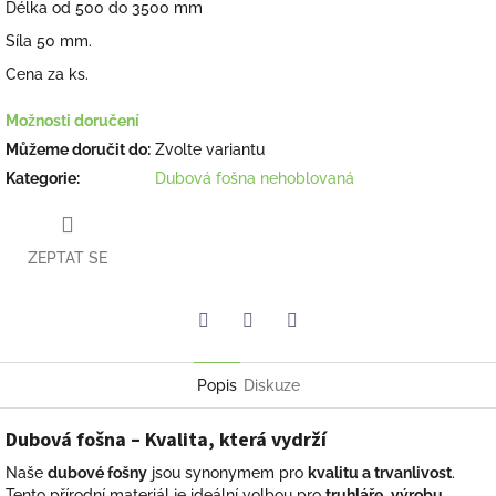
Délka od 500 do 3500 mm
Síla 50 mm.
Cena za ks.
Možnosti doručení
Můžeme doručit do:
Zvolte variantu
Kategorie
:
Dubová fošna nehoblovaná
ZEPTAT SE
Facebook
Pinterest
Twitter
Popis
Diskuze
Dubová fošna – Kvalita, která vydrží
Naše
dubové fošny
jsou synonymem pro
kvalitu a trvanlivost
.
Tento přírodní materiál je ideální volbou pro
truhláře
,
výrobu