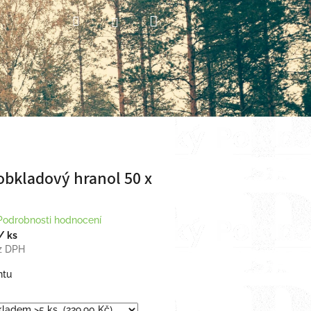
Nákupní
Hledat
Přihlášení
košík
bkladový hranol 50 x
Podrobnosti hodnocení
/ ks
z DPH
ntu