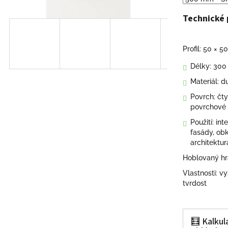
hvězdiček.
Technické 
Profil: 50 × 
Délky: 30
Materiál: d
Povrch: čt
povrchové 
Použití: int
fasády, obk
architektur
Hoblovaný hr
Vlastnosti: v
tvrdost
🧮 Kalku