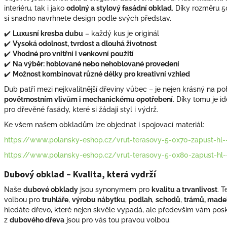
interiéru, tak i jako
odolný a stylový fasádní obklad
. Díky rozměru
si snadno navrhnete design podle svých představ.
✔️
Luxusní kresba dubu
– každý kus je originál
✔️
Vysoká odolnost, tvrdost a dlouhá životnost
✔️
Vhodné pro vnitřní i venkovní použití
✔️
Na výběr: hoblované nebo nehoblované provedení
✔️
Možnost kombinovat různé délky pro kreativní vzhled
Dub patří mezi nejkvalitnější dřeviny vůbec – je nejen krásný na po
povětrnostním vlivům i mechanickému opotřebení
. Díky tomu je id
pro dřevěné fasády, které si žádají styl i výdrž.
Ke všem našem obkladům lze objednat i spojovací materiál:
https://www.polansky-eshop.cz/vrut-terasovy-5-0x70-zapust-hl-
https://www.polansky-eshop.cz/vrut-terasovy-5-0x80-zapust-hl--
Dubový obklad – Kvalita, která vydrží
Naše
dubové obklady
jsou synonymem pro
kvalitu a trvanlivost
. T
volbou pro
truhláře
,
výrobu nábytku
,
podlah
,
schodů
,
trámů, made
hledáte dřevo, které nejen skvěle vypadá, ale především vám po
z
dubového dřeva
jsou pro vás tou pravou volbou.