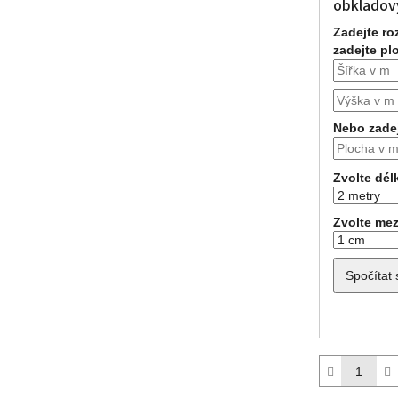
obkladov
Zadejte r
zadejte pl
Nebo zadej
Zvolte dél
Zvolte mez
Spočítat