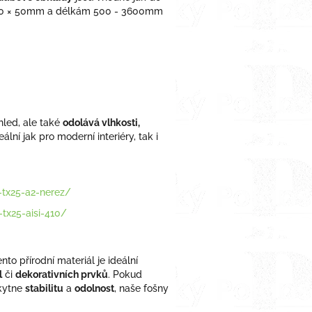
 50 × 50mm a délkám 500 - 3600mm
hled, ale také
odolává vlhkosti,
eální jak pro moderní interiéry, tak i
-tx25-a2-nerez/
tx25-aisi-410/
ento přírodní materiál je ideální
l
či
dekorativních prvků
. Pokud
skytne
stabilitu
a
odolnost
, naše fošny