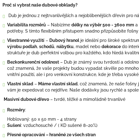
Proč si vybrat naše dubové obklady?
Dub je jednou z nejtrvanlivějších a nejoblíbenějších dřevin pro n
Variabilita rozměrů
– Nabízíme
délky na výběr 500 - 3600 mm
a
potřeby. S tímto flexibilním přístupem snadno přizpůsobíte fošny
Všestranné využití
–
Dubový hranol
je ideální pro široké spektrum
výrobu podlah
,
schodů
,
nábytku
, madel nebo
dekorace
do interi
struktuře je dub perfektní volbou pro každého, kdo hledá kvalitní 
Bezkonkurenční odolnost
– Dub je známý svou tvrdostí a odolno
což znamená, že vaše projekty budou vypadat skvěle po mnoho le
vnitřní použití, ale i pro venkovní konstrukce, kde je třeba vysoké
Vlastní sklad
–
Máme vlastní sklad
, což znamená, že naše fošny
vám je expedovat co nejdříve. Naše dodávky jsou rychlé a spoleh
Masivní dubové dřevo
– tvrdé, těžké a mimořádně trvanlivé
Rozměry
:
Hoblovaný: 50 x 50 mm - 4 strany
Sušení
: vzduchosuché / ( KD sušené 8–20%)
Přesné opracování – hraněné ze všech stran