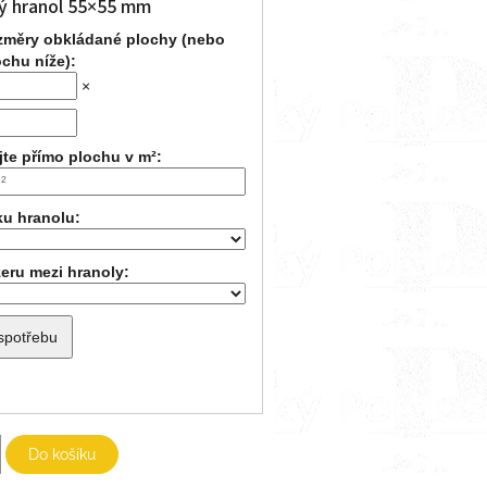
ý hranol 55×55 mm
ozměry obkládané plochy (nebo
ochu níže):
×
te přímo plochu v m²:
ku hranolu:
eru mezi hranoly:
 spotřebu
Do košíku