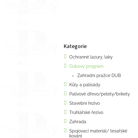
a
n
e
l
Kategorie
Přeskočit
kategorie
Ochranné lazury, laky
Dubový program
Zahradní pražce DUB
Kůly a palisády
Palivové dřevo/pelety/brikety
Stavební řezivo
Truhlářské řezivo
Zahrada
Spojovací materiál/ tesařské
kování