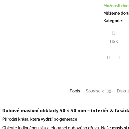
Možnosti dor
Můžeme doruč
Kategorie
:
TISK
Facebook
Pint
Popis
Související (3)
Disku
Dubové masivní obklady 50 × 50 mm – interiér & fasád
Přírodní krása, která vydrží po generace
Objevte jedinečnou sílu a eleganci dubového dřeva. Naše
masivní