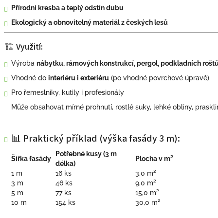
Přírodní kresba a teplý odstín dubu
Ekologický a obnovitelný materiál z českých lesů
🏗 Využití:
Výroba
nábytku, rámových konstrukcí, pergol, podkladních roštů
Vhodné do
interiéru i exteriéru
(po vhodné povrchové úpravě)
Pro řemeslníky, kutily i profesionály
Může obsahovat mírné prohnutí, rostlé suky, lehké obliny, praskli
📊 Praktický příklad (výška fasády 3 m):
Potřebné kusy (3 m
Šířka fasády
Plocha v m²
délka)
1 m
16 ks
3,0 m²
3 m
46 ks
9,0 m²
5 m
77 ks
15,0 m²
10 m
154 ks
30,0 m²