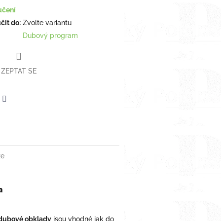
učení
it do:
Zvolte variantu
Dubový program
ZEPTAT SE
erest
Twitter
ze
a
 dubové obklady
jsou vhodné jak do