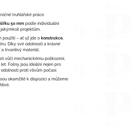
áročné truhlářské práce.
šířku 50 mm
podle individuální
 jakýmkoli projektům.
 použití – ať už jde o
konstrukce
,
éru. Díky své odolnosti a krásné
a trvanlivý materiál.
stí vůči mechanickému poškození,
t. Fošny jsou ideální nejen pro
 odolnosti proti vlivům počasí.
 jsou okamžitě k dispozici a můžeme
livé.