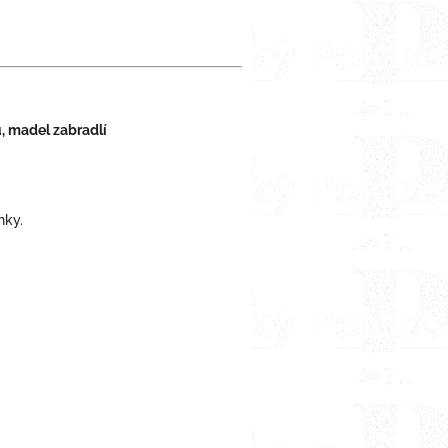
, madel zabradlí
nky.