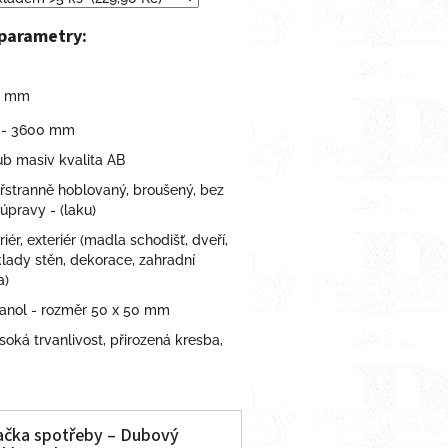
parametry:
50 mm
0 - 3600 mm
ub masiv kvalita AB
yřstranně hoblovaný, broušený, bez
úpravy - (laku)
eriér, exteriér (madla schodišť, dveří,
lady stěn, dekorace, zahradní
a)
anol - rozměr 50 x 50 mm
ysoká trvanlivost, přirozená kresba,
lačka spotřeby – Dubový