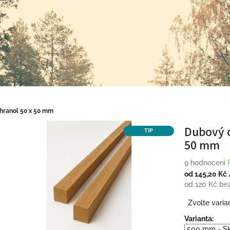
hranol 50 x 50 mm
Dubový o
TIP
50 mm
Průměrné
9 hodnocení
hodnocení
od
145,20 Kč
produktu
od
120 Kč
be
je
Měrná
Zvolte varia
4,1
cena:
z
Varianta:
5