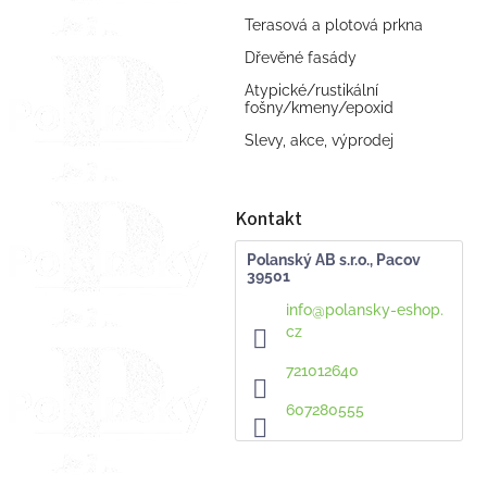
Terasová a plotová prkna
Dřevěné fasády
Atypické/rustikální
fošny/kmeny/epoxid
Slevy, akce, výprodej
Kontakt
Polanský AB s.r.o., Pacov
39501
info
@
polansky-eshop.
cz
721012640
607280555