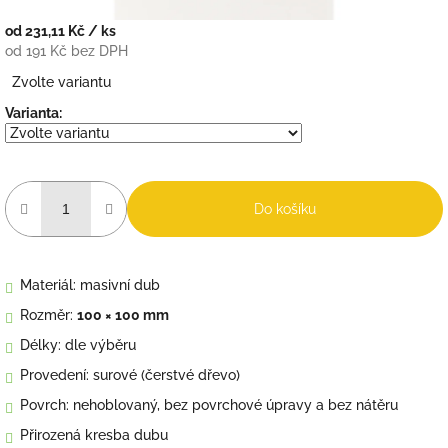
od
231,11 Kč
/ ks
od
191 Kč
bez DPH
Měrná
Zvolte variantu
cena:
Varianta:
Do košíku
Materiál: masivní dub
Rozměr:
100 × 100 mm
Délky: dle výběru
Provedení: surové (čerstvé dřevo)
Povrch: nehoblovaný, bez povrchové úpravy a bez nátěru
Přirozená kresba dubu