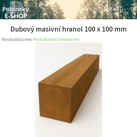
Přejít
Nák
Hledat
Přihlášení
na
obsah
koší
Dubový masivní hranol 100 x 100 mm
Průměrné
Neohodnoceno
Podrobnosti hodnocení
hodnocení
produktu
je
0,0
z
5
hvězdiček.