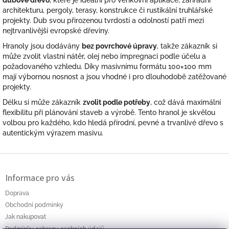
dubové dřevo
, které je ideální pro venkovní aplikace, zahradní
architekturu, pergoly, terasy, konstrukce či rustikální truhlářské
projekty. Dub svou přirozenou tvrdostí a odolností patří mezi
nejtrvanlivější evropské dřeviny.
Hranoly jsou dodávány
bez povrchové úpravy
, takže zákazník si
může zvolit vlastní nátěr, olej nebo impregnaci podle účelu a
požadovaného vzhledu. Díky masivnímu formátu 100×100 mm
mají výbornou nosnost a jsou vhodné i pro dlouhodobě zatěžované
projekty.
Délku si může zákazník
zvolit podle potřeby
, což dává maximální
flexibilitu při plánování staveb a výrobě. Tento hranol je skvělou
volbou pro každého, kdo hledá přírodní, pevné a trvanlivé dřevo s
autentickým výrazem masivu.
Z
á
Informace pro vás
p
a
Doprava
t
Obchodní podmínky
í
Jak nakupovat
Podmínky ochrany osobních údajů