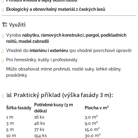
Přírodní kresba a teplý odstín dubu
Ekologický a obnovitelný materiál z českých lesů
🏗 Využití:
Výroba
nábytku, rámových konstrukcí, pergol, podkladních
roštů, madel zabradlí
Vhodné do
interiéru i exteriéru
(po vhodné povrchové úpravě)
Pro řemeslníky, kutily i profesionály
Může obsahovat mírné prohnutí, rostlé suky, lehké obliny,
prasklinky.
📊 Praktický příklad (výška fasády 3 m):
Potřebné kusy (3 m
Šířka fasády
Plocha v m²
délka)
1 m
16 ks
3,0 m²
3 m
46 ks
9,0 m²
5 m
77 ks
15,0 m²
10 m
154 ks
30,0 m²