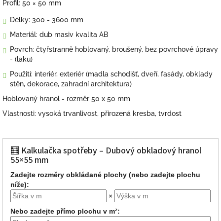
Profil: 50 × 50 mm
Délky: 300 - 3600 mm
Materiál: dub masiv kvalita AB
Povrch: čtyřstranně hoblovaný, broušený, bez povrchové úpravy
- (laku)
Použití: interiér, exteriér (madla schodišť, dveří, fasády, obklady
stěn, dekorace, zahradní architektura)
Hoblovaný hranol - rozměr 50 x 50 mm
Vlastnosti: vysoká trvanlivost, přirozená kresba, tvrdost
🧮 Kalkulačka spotřeby – Dubový obkladový hranol
55×55 mm
Zadejte rozměry obkládané plochy (nebo zadejte plochu
níže):
×
Nebo zadejte přímo plochu v m²: