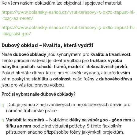
Ke všem našem obkladům lze objednat i spojovací materiál:
https://www.polansky-eshop.cz/vrut-terasovy-5-0x70-zapust-hl-
-tx25-a2-nerez/
https://www.polansky-eshop.cz/vrut-terasovy-5-0x80-zapust-hl-
-tx25-aisi-410/
Dubový obklad – Kvalita, která vydrží
Naše
dubové obklady
jsou synonymem pro
kvalitu a trvanlivost
.
Tento přírodní materiál je ideální volbou pro
truhláře
,
výrobu
nábytku
,
podlah
,
schodů
,
trámů, madel
či
dekorativních prvků
.
Pokud hledáte dřevo, které nejen skvěle vypadá, ale především
vám poskytne
stabilitu
a
odolnost
, naše fošny z
dubového dřeva
jsou pro vás tou pravou volbou.
Proč si vybrat naše dubové obklady?
Dub je jednou z nejtrvanlivějších a nejoblíbenějších dřevin pro
náročné truhlářské práce.
Variabilita rozměrů
– Nabízíme
délky na výběr 500 - 3600 mm
a
šířku 50 mm
podle individuální potřeby. S tímto flexibilním
přístupem snadno přizpůsobíte fošny jakýmkoli projektům.