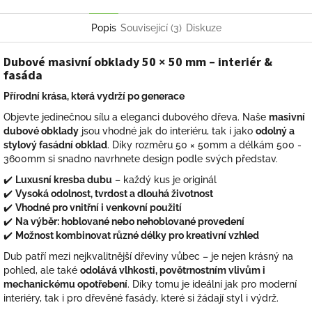
Facebook
Pinterest
Twitter
Popis
Související (3)
Diskuze
Dubové masivní obklady 50 × 50 mm – interiér &
fasáda
Přírodní krása, která vydrží po generace
Objevte jedinečnou sílu a eleganci dubového dřeva. Naše
masivní
dubové obklady
jsou vhodné jak do interiéru, tak i jako
odolný a
stylový fasádní obklad
. Díky rozměru 50 × 50mm a délkám 500 -
3600mm si snadno navrhnete design podle svých představ.
✔️
Luxusní kresba dubu
– každý kus je originál
✔️
Vysoká odolnost, tvrdost a dlouhá životnost
✔️
Vhodné pro vnitřní i venkovní použití
✔️
Na výběr: hoblované nebo nehoblované provedení
✔️
Možnost kombinovat různé délky pro kreativní vzhled
Dub patří mezi nejkvalitnější dřeviny vůbec – je nejen krásný na
pohled, ale také
odolává vlhkosti, povětrnostním vlivům i
mechanickému opotřebení
. Díky tomu je ideální jak pro moderní
interiéry, tak i pro dřevěné fasády, které si žádají styl i výdrž.