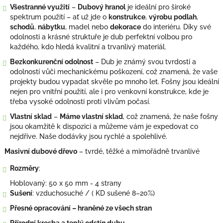
Všestranné využití
–
Dubový hranol
je ideální pro široké
spektrum použití – ať už jde o
konstrukce
,
výrobu podlah
,
schodů
,
nábytku
, madel nebo
dekorace
do interiéru. Díky své
odolnosti a krásné struktuře je dub perfektní volbou pro
každého, kdo hledá kvalitní a trvanlivý materiál.
Bezkonkurenční odolnost
– Dub je známý svou tvrdostí a
odolností vůči mechanickému poškození, což znamená, že vaše
projekty budou vypadat skvěle po mnoho let. Fošny jsou ideální
nejen pro vnitřní použití, ale i pro venkovní konstrukce, kde je
třeba vysoké odolnosti proti vlivům počasí.
Vlastní sklad
–
Máme vlastní sklad
, což znamená, že naše fošny
jsou okamžitě k dispozici a můžeme vám je expedovat co
nejdříve. Naše dodávky jsou rychlé a spolehlivé.
Masivní dubové dřevo
– tvrdé, těžké a mimořádně trvanlivé
Rozměry
:
Hoblovaný: 50 x 50 mm - 4 strany
Sušení
: vzduchosuché / ( KD sušené 8–20%)
Přesné opracování – hraněné ze všech stran