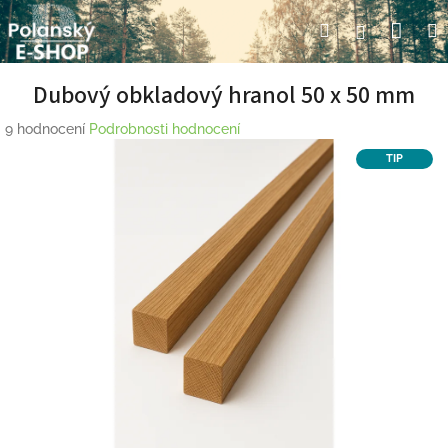
Přejít
Nák
Hledat
Přihlášení
na
obsah
koší
Dubový obkladový hranol 50 x 50 mm
Průměrné
9 hodnocení
Podrobnosti hodnocení
hodnocení
TIP
produktu
je
4,1
z
5
hvězdiček.