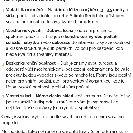
Variabilita rozměrů
– Nabízíme
délky na výběr 0,3 - 3,5 metry
a
šířku
podle individuální potřeby. S tímto flexibilním přístupem
snadno přizpůsobíte fošny jakýmkoli projektům.
Všestranné využití
–
Dubová fošna
je ideální pro široké
spektrum použití – ať už jde o
konstrukce
,
výrobu podlah
,
schodů
,
nábytku
, nebo
dekorace
do interiéru. Díky své odolnosti
a krásné struktuře je dub perfektní volbou pro každého, kdo
hledá kvalitní a trvanlivý materiál.
Bezkonkurenční odolnost
– Dub je známý svou tvrdostí a
odolností vůči mechanickému poškození, což znamená, že vaše
projekty budou vypadat skvěle po mnoho let. Fošny jsou ideální
nejen pro vnitřní použití, ale i pro venkovní konstrukce, kde je
třeba vysoké odolnosti proti vlivům počasí.
Vlastní sklad
–
Máme vlastní sklad
, což znamená, že naše fošny
jsou okamžitě k dispozici a můžeme vám je expedovat co
nejdříve. Naše dodávky jsou rychlé a spolehlivé.
Cena je za kus.
Vybíráte podle svých potřeb a na míru vašemu
projektu.
Možno dodat také nehraněnou variantu fošny (s přírodními okraji)