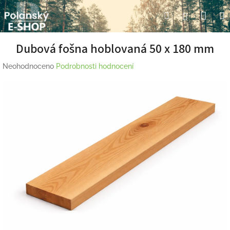
Přejít
Nák
Hledat
Přihlášení
na
obsah
koší
Dubová fošna hoblovaná 50 x 180 mm
Průměrné
Neohodnoceno
Podrobnosti hodnocení
hodnocení
produktu
je
0,0
z
5
hvězdiček.