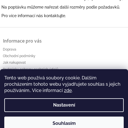
Na poptávku můžeme nařezat další rozměry podle požadavků.
Pro více informací nás kontaktujte.
Z
á
Informace pro vás
p
a
Doprava
t
Obchodní podmínky
í
Jak nakupovat
Podmínky ochrany osobních údajů
Tento web používá soubory cookie. Dalším
Polanský AB s.r.o. Myslíkova 4 Pacov 395 01 Ič.: 01464256
procházením tohoto webu vyjadřujete souhlas s jejich
používáním.. Více informací
zde
.
Nastavení
Souhlasím
Copyright 2026
Polansky-eshop
. Všechna práva
Vytvořil Shoptet