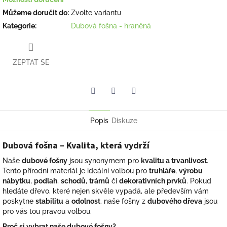
Můžeme doručit do:
Zvolte variantu
Kategorie
:
Dubová fošna - hraněná
ZEPTAT SE
Facebook
Pinterest
Twitter
Popis
Diskuze
Dubová fošna – Kvalita, která vydrží
Naše
dubové fošny
jsou synonymem pro
kvalitu a trvanlivost
.
Tento přírodní materiál je ideální volbou pro
truhláře
,
výrobu
nábytku
,
podlah
,
schodů
,
trámů
či
dekorativních prvků
. Pokud
hledáte dřevo, které nejen skvěle vypadá, ale především vám
poskytne
stabilitu
a
odolnost
, naše fošny z
dubového dřeva
jsou
pro vás tou pravou volbou.
Proč si vybrat naše dubové fošny?