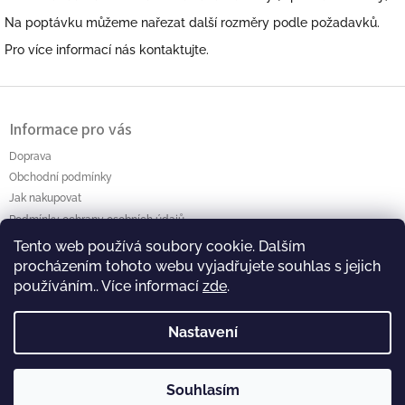
Na poptávku můžeme nařezat další rozměry podle požadavků.
Pro více informací nás kontaktujte.
Z
á
Informace pro vás
p
a
Doprava
t
Obchodní podmínky
í
Jak nakupovat
Podmínky ochrany osobních údajů
Tento web používá soubory cookie. Dalším
Polanský AB s.r.o. Myslíkova 4 Pacov 395 01 Ič.: 01464256
procházením tohoto webu vyjadřujete souhlas s jejich
používáním.. Více informací
zde
.
Nastavení
Souhlasím
Copyright 2026
Polansky-eshop
. Všechna práva
Vytvořil Shoptet