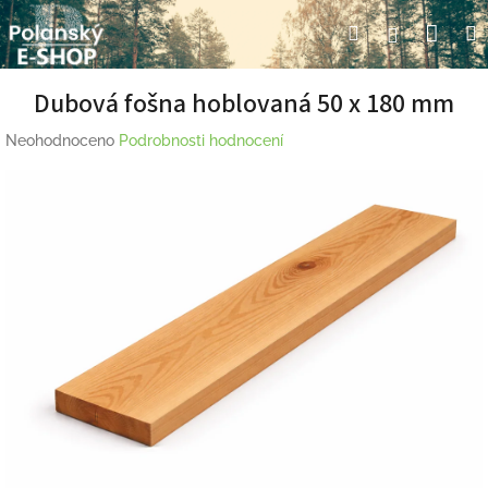
Přejít
Nák
Hledat
Přihlášení
na
obsah
koší
Dubová fošna hoblovaná 50 x 180 mm
Průměrné
Neohodnoceno
Podrobnosti hodnocení
hodnocení
produktu
je
0,0
z
5
hvězdiček.