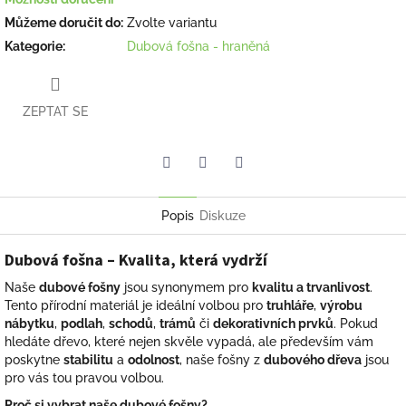
Můžeme doručit do:
Zvolte variantu
Kategorie
:
Dubová fošna - hraněná
ZEPTAT SE
Facebook
Pinterest
Twitter
Popis
Diskuze
Dubová fošna – Kvalita, která vydrží
Naše
dubové fošny
jsou synonymem pro
kvalitu a trvanlivost
.
Tento přírodní materiál je ideální volbou pro
truhláře
,
výrobu
nábytku
,
podlah
,
schodů
,
trámů
či
dekorativních prvků
. Pokud
hledáte dřevo, které nejen skvěle vypadá, ale především vám
poskytne
stabilitu
a
odolnost
, naše fošny z
dubového dřeva
jsou
pro vás tou pravou volbou.
Proč si vybrat naše dubové fošny?