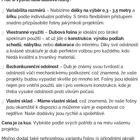
Variabilita rozměrů
– Nabízíme
délky na výběr 0,3 - 3,5 metry
a
šířku
podle individuální potřeby. S tímto flexibilním přístupem
snadno přizpůsobíte fošny jakýmkoli projektům.
Všestranné využití
–
Dubová fošna
je ideální pro široké
spektrum použití – ať už jde o
konstrukce
,
výrobu podlah
,
schodů
,
nábytku
, nebo
dekorace
do interiéru. Díky své odolnosti
a krásné struktuře je dub perfektní volbou pro každého, kdo
hledá kvalitní a trvanlivý materiál.
Bezkonkurenční odolnost
– Dub je známý svou tvrdostí a
odolností vůči mechanickému poškození, což znamená, že vaše
projekty budou vypadat skvěle po mnoho let. Fošny jsou ideální
nejen pro vnitřní použití, ale i pro venkovní konstrukce, kde je
třeba vysoké odolnosti proti vlivům počasí.
Vlastní sklad
–
Máme vlastní sklad
, což znamená, že naše fošny
jsou okamžitě k dispozici a můžeme vám je expedovat co
nejdříve. Naše dodávky jsou rychlé a spolehlivé.
Cena je za kus.
Vybíráte podle svých potřeb a na míru vašemu
projektu.
Možno dodat také nehraněnou variantu fošny (s přírodními okraji)