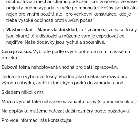
odolností vůči mechanickému poškození, což znamená, že vaše
projekty budou vypadat skvěle po mnoho let. Fošny jsou ideální
nejen pro vnitřní použití, ale i pro venkovní konstrukce, kde je
třeba vysoké odolnosti proti vlivům počasí.
Vlastní sklad
–
Máme vlastní sklad
, což znamená, že naše fošny
jsou okamžitě k dispozici a můžeme vám je expedovat co
nejdříve. Naše dodávky jsou rychlé a spolehlivé.
Cena je za kus.
Vybíráte podle svých potřeb a na míru vašemu
projektu.
Dubová fošna nehoblovaná vhodná pro další zpracování.
Jedná se o výběrové fošny, vhodné jako truhlářské řezivo pro
výrobu nábytku, architektonických prvků do zahrady a pod.
Skladem několik m3.
Možno vyrobit také nehraněnou variantu fošny (s přírodními okraji)
Na poptávku můžeme nařezat další rozměry podle požadavků.
Pro více informací nás kontaktujte.
Z