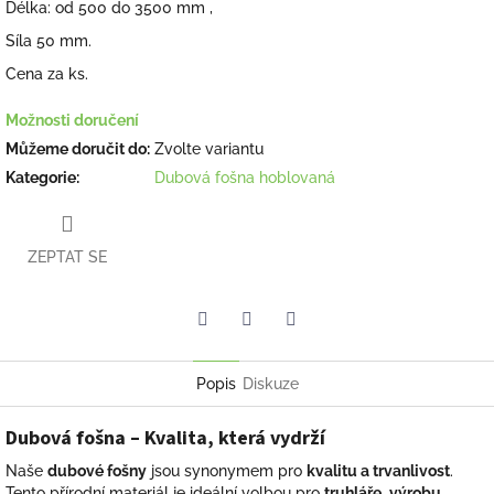
Délka: od 500 do 3500 mm ,
Síla 50 mm.
Cena za ks.
Možnosti doručení
Můžeme doručit do:
Zvolte variantu
Kategorie
:
Dubová fošna hoblovaná
ZEPTAT SE
Facebook
Pinterest
Twitter
Popis
Diskuze
Dubová fošna – Kvalita, která vydrží
Naše
dubové fošny
jsou synonymem pro
kvalitu a trvanlivost
.
Tento přírodní materiál je ideální volbou pro
truhláře
,
výrobu