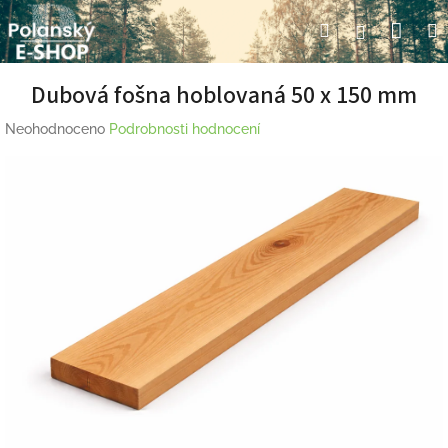
Přejít
Nák
Hledat
Přihlášení
na
obsah
koší
Dubová fošna hoblovaná 50 x 150 mm
Průměrné
Neohodnoceno
Podrobnosti hodnocení
hodnocení
produktu
je
0,0
z
5
hvězdiček.