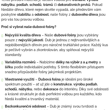
nábytku
,
podlah
,
schodů
,
trámů
či
dekorativních prvků
. Pokud
hledáte dřevo, které nejen skvěle vypadá, ale především vám
poskytne
stabilitu
a
odolnost
, naše fošny z
dubového dřeva
jsou
pro vás tou pravou volbou.
Proč si vybrat naše dubové fošny?
Nejvyšší kvalita dřeva
– Naše
dubové fošny
jsou vybírány
pouze z
nejvyšší jakosti
. Dub je jednou z nejtrvanlivějších a
nejoblíbenějších dřevin pro náročné truhlářské práce. Každý kus
je pečlivě vybrán a zkontrolován, aby splňoval nejvyšší
standardy.
Variabilita rozměrů
– Nabízíme
délky na výběr 2 a 4 metry
a
šířku
podle individuální potřeby. S tímto flexibilním přístupem
snadno přizpůsobíte fošny jakýmkoli projektům.
Všestranné využití
–
Dubová fošna
je ideální pro široké
spektrum použití – ať už jde o
konstrukce
,
výrobu podlah
,
schodů
,
nábytku
, nebo
dekorace
do interiéru. Díky své odolnosti
a krásné struktuře je dub perfektní volbou pro každého, kdo
hledá kvalitní a trvanlivý materiál.
Bezkonkurenční odolnost
– Dub je známý svou tvrdostí a