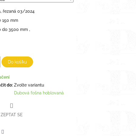
, řezaná 03/2024
ře 150 mm
0 do 3500 mm ,
Do košíku
učení
it do:
Zvolte variantu
Dubová fošna hoblovaná
ZEPTAT SE