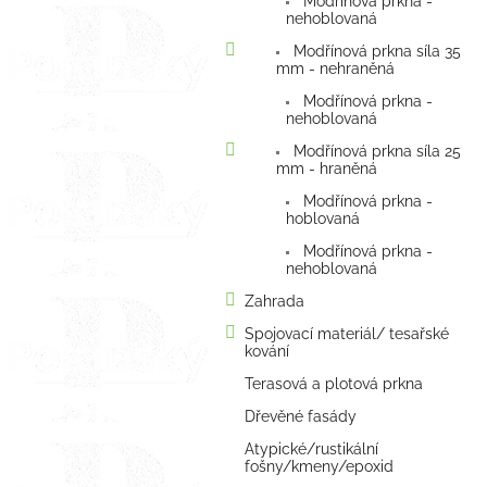
Modřínová prkna -
nehoblovaná
Modřínová prkna síla 35
mm - nehraněná
Modřínová prkna -
nehoblovaná
Modřínová prkna síla 25
mm - hraněná
Modřínová prkna -
hoblovaná
Modřínová prkna -
nehoblovaná
Zahrada
Spojovací materiál/ tesařské
kování
Terasová a plotová prkna
Dřevěné fasády
Atypické/rustikální
fošny/kmeny/epoxid