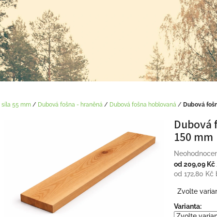
 síla 55 mm
/
Dubová fošna - hraněná
/
Dubová fošna hoblovaná
/
Dubová foš
Dubová f
150 mm
Průměrné
Neohodnoce
hodnocení
od
209,09 Kč
produktu
od
172,80 Kč
je
Měrná
Zvolte varia
0,0
cena:
z
Varianta:
5