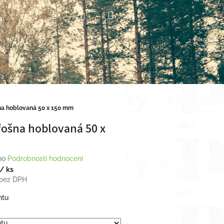
Nákupní
Hledat
Přihlášení
košík
na hoblovaná 50 x 150 mm
ošna hoblovaná 50 x
no
Podrobnosti hodnocení
/ ks
bez DPH
ntu