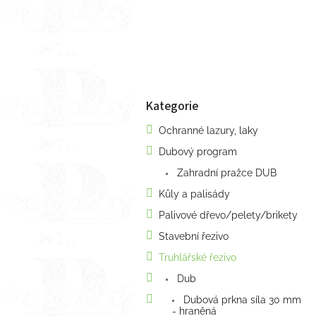
a
n
e
l
Kategorie
Přeskočit
kategorie
Ochranné lazury, laky
Dubový program
Zahradní pražce DUB
Kůly a palisády
Palivové dřevo/pelety/brikety
Stavební řezivo
Truhlářské řezivo
Dub
Dubová prkna síla 30 mm
- hraněná