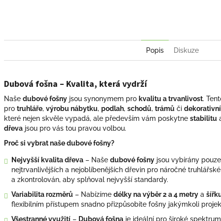
Facebook
Pint
Popis
Diskuze
Dubová fošna – Kvalita, která vydrží
Naše
dubové fošny
jsou synonymem pro
kvalitu a trvanlivost
. Ten
pro
truhláře
,
výrobu nábytku
,
podlah
,
schodů
,
trámů
či
dekorativn
které nejen skvěle vypadá, ale především vám poskytne
stabilitu
dřeva
jsou pro vás tou pravou volbou.
Proč si vybrat naše dubové fošny?
Nejvyšší kvalita dřeva
– Naše
dubové fošny
jsou vybírány pouz
nejtrvanlivějších a nejoblíbenějších dřevin pro náročné truhlářsk
a zkontrolován, aby splňoval nejvyšší standardy.
Variabilita rozměrů
– Nabízíme
délky na výběr 2 a 4 metry
a
šířk
flexibilním přístupem snadno přizpůsobíte fošny jakýmkoli proje
Všestranné využití
–
Dubová fošna
je ideální pro široké spektrum