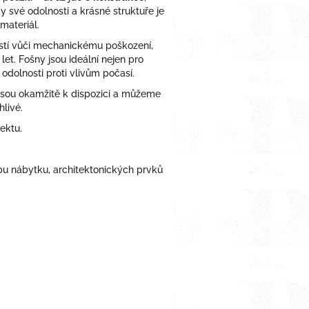
ky své odolnosti a krásné struktuře je
materiál.
stí vůči mechanickému poškození,
t. Fošny jsou ideální nejen pro
 odolnosti proti vlivům počasí.
 jsou okamžitě k dispozici a můžeme
livé.
ektu.
bu nábytku, architektonických prvků