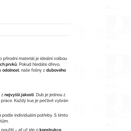
erest
Twitter
to přírodní materiál je ideální volbou
ích prvků
. Pokud hledáte dřevo,
a
odolnost
, naše fošny z
dubového
e z
nejvyšší jakosti
. Dub je jednou z
é práce. Každý kus je pečlivě vybrán
u
podle individuální potřeby. S tímto
ktům.
 použití – ať už jde o
konstrukce
,