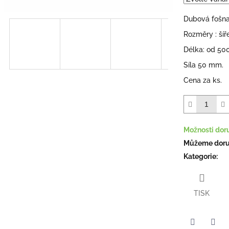
hvězdiček.
Dubová fošna
Rozměry : ší
Délka: od 50
Síla 50 mm.
Cena za ks.
Možnosti dor
Můžeme doruč
Kategorie
:
TISK