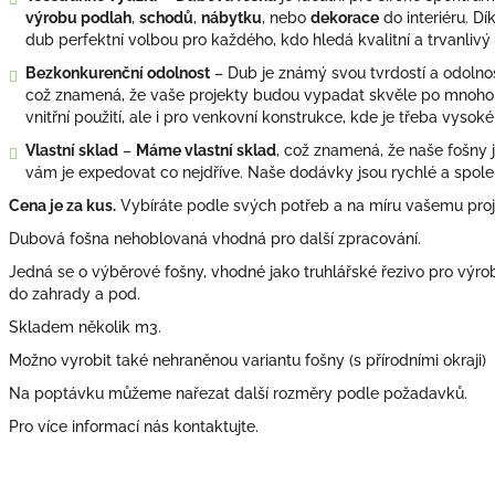
výrobu podlah
,
schodů
,
nábytku
, nebo
dekorace
do interiéru. Dí
dub perfektní volbou pro každého, kdo hledá kvalitní a trvanlivý 
Bezkonkurenční odolnost
– Dub je známý svou tvrdostí a odolno
což znamená, že vaše projekty budou vypadat skvěle po mnoho le
vnitřní použití, ale i pro venkovní konstrukce, kde je třeba vysoké
Vlastní sklad
–
Máme vlastní sklad
, což znamená, že naše fošny
vám je expedovat co nejdříve. Naše dodávky jsou rychlé a spoleh
Cena je za kus.
Vybíráte podle svých potřeb a na míru vašemu proj
Dubová fošna nehoblovaná vhodná pro další zpracování.
Jedná se o výběrové fošny, vhodné jako truhlářské řezivo pro výro
do zahrady a pod.
Skladem několik m3.
Možno vyrobit také nehraněnou variantu fošny (s přírodními okraji)
Na poptávku můžeme nařezat další rozměry podle požadavků.
Pro více informací nás kontaktujte.