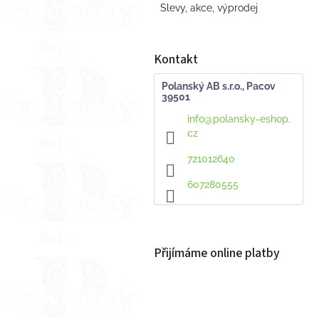
Slevy, akce, výprodej
Kontakt
Polanský AB s.r.o., Pacov
39501
info
@
polansky-eshop.
cz
721012640
607280555
Přijímáme online platby