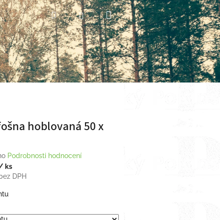
Nákupní
Hledat
Přihlášení
košík
ošna hoblovaná 50 x
no
Podrobnosti hodnocení
/ ks
bez DPH
ntu