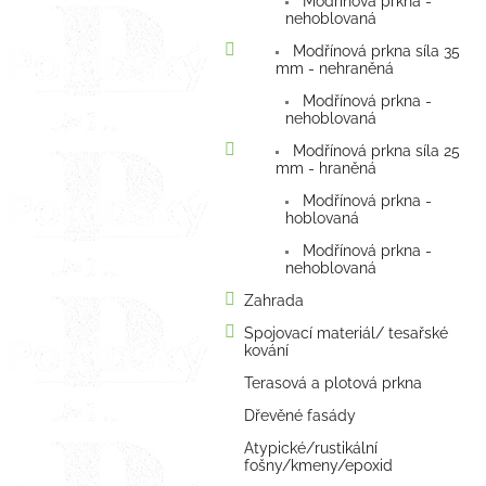
Modřínová prkna -
nehoblovaná
Modřínová prkna síla 35
mm - nehraněná
Modřínová prkna -
nehoblovaná
Modřínová prkna síla 25
mm - hraněná
Modřínová prkna -
hoblovaná
Modřínová prkna -
nehoblovaná
Zahrada
Spojovací materiál/ tesařské
kování
Terasová a plotová prkna
Dřevěné fasády
Atypické/rustikální
fošny/kmeny/epoxid