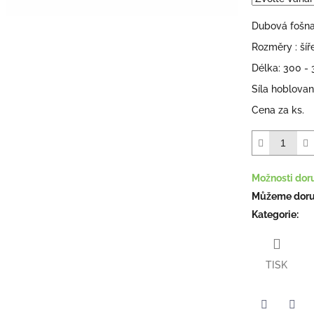
hvězdiček.
Dubová fošn
Rozměry : ší
Délka: 300 
Síla hoblova
Cena za ks.
Možnosti dor
Můžeme doruč
Kategorie
:
TISK