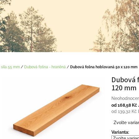
 síla 55 mm
/
Dubová fošna - hraněná
/
Dubová fošna hoblovaná 50 x 120 mm
Dubová f
120 mm
Průměrné
Neohodnoce
hodnocení
od
168,58 Kč
produktu
od
139,32 Kč
je
Měrná
Zvolte varia
0,0
cena:
z
Varianta:
5