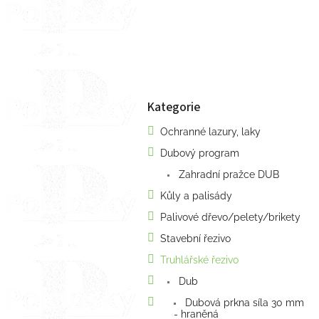
a
n
e
l
Kategorie
Přeskočit
kategorie
Ochranné lazury, laky
Dubový program
Zahradní pražce DUB
Kůly a palisády
Palivové dřevo/pelety/brikety
Stavební řezivo
Truhlářské řezivo
Dub
Dubová prkna síla 30 mm
- hraněná