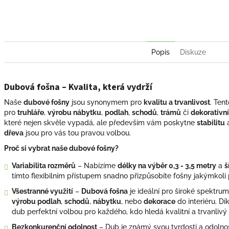
Facebook
Pint
Popis
Diskuze
Dubová fošna – Kvalita, která vydrží
Naše
dubové fošny
jsou synonymem pro
kvalitu a trvanlivost
. Ten
pro
truhláře
,
výrobu nábytku
,
podlah
,
schodů
,
trámů
či
dekorativn
které nejen skvěle vypadá, ale především vám poskytne
stabilitu
dřeva
jsou pro vás tou pravou volbou.
Proč si vybrat naše dubové fošny?
Variabilita rozměrů
– Nabízíme
délky na výběr 0,3 - 3,5 metry
a
š
tímto flexibilním přístupem snadno přizpůsobíte fošny jakýmkoli
Všestranné využití
–
Dubová fošna
je ideální pro široké spektrum
výrobu podlah
,
schodů
,
nábytku
, nebo
dekorace
do interiéru. Dí
dub perfektní volbou pro každého, kdo hledá kvalitní a trvanlivý 
Bezkonkurenční odolnost
– Dub je známý svou tvrdostí a odolno