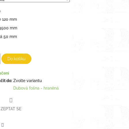
a
ře 120 mm
- 3500 mm
ná 50 mm
Do košíku
učení
it do:
Zvolte variantu
Dubová fošna - hraněná
ZEPTAT SE