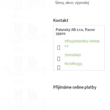
Slevy, akce, výprodej
Kontakt
Polanský AB s.r.o., Pacov
39501
info
@
polansky-eshop.
cz
721012640
607280555
Přijímáme online platby