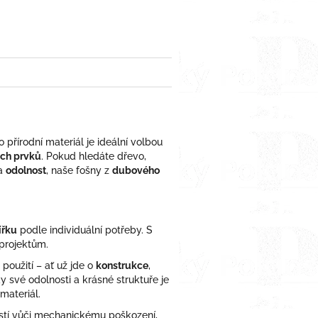
erest
Twitter
to přírodní materiál je ideální volbou
ích prvků
. Pokud hledáte dřevo,
a
odolnost
, naše fošny z
dubového
ířku
podle individuální potřeby. S
 projektům.
 použití – ať už jde o
konstrukce
,
ky své odolnosti a krásné struktuře je
materiál.
stí vůči mechanickému poškození,