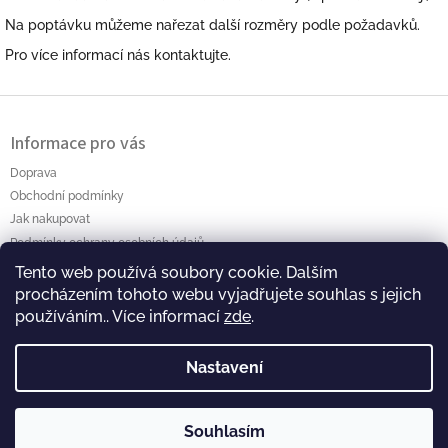
Na poptávku můžeme nařezat další rozměry podle požadavků.
Pro více informací nás kontaktujte.
Z
á
Informace pro vás
p
a
Doprava
t
Obchodní podmínky
í
Jak nakupovat
Podmínky ochrany osobních údajů
Tento web používá soubory cookie. Dalším
Polanský AB s.r.o. Myslíkova 4 Pacov 395 01 Ič.: 01464256
procházením tohoto webu vyjadřujete souhlas s jejich
používáním.. Více informací
zde
.
Nastavení
Souhlasím
Copyright 2026
Polansky-eshop
. Všechna práva
Vytvořil Shoptet