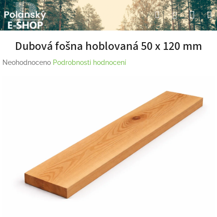
Přejít
Nák
Hledat
Přihlášení
na
obsah
koší
Dubová fošna hoblovaná 50 x 120 mm
Průměrné
Neohodnoceno
Podrobnosti hodnocení
hodnocení
produktu
je
0,0
z
5
hvězdiček.