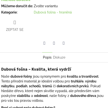
Můžeme doručit do:
Zvolte variantu
Kategorie
:
Dubová fošna - hraněná
ZEPTAT SE
Facebook
Pinterest
Twitter
Popis
Diskuze
Dubová fošna – Kvalita, která vydrží
Naše
dubové fošny
jsou synonymem pro
kvalitu a trvanlivost
.
Tento přírodní materiál je ideální volbou pro
truhláře
,
výrobu
nábytku
,
podlah
,
schodů
,
trámů
či
dekorativních prvků
. Pokud
hledáte dřevo, které nejen skvěle vypadá, ale především vám
poskytne
stabilitu
a
odolnost
, naše fošny z
dubového dřeva
jsou
pro vás tou pravou volbou.
Proč si vybrat naše dubové fošny?