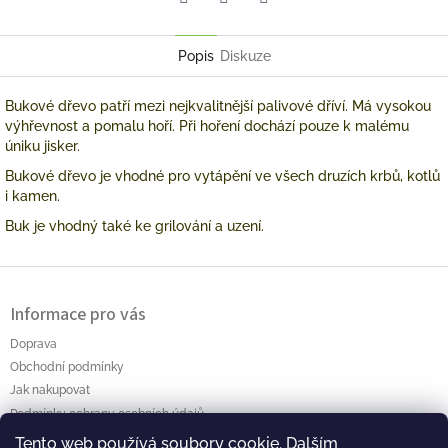
Facebook
Pinterest
Twitter
Popis
Diskuze
Bukové
dřevo
patří mezi nejkvalitnější palivové dříví. Má vysokou
výhřevnost a pomalu hoří. Při hoření dochází pouze k malému
úniku jisker.
Bukové dřevo je vhodné pro vytápění ve všech druzích krbů, kotlů
i kamen.
Buk je vhodný také ke grilování a uzení.
Z
á
Informace pro vás
p
a
Doprava
t
Obchodní podmínky
í
Jak nakupovat
Podmínky ochrany osobních údajů
Tento web používá soubory cookie. Dalším