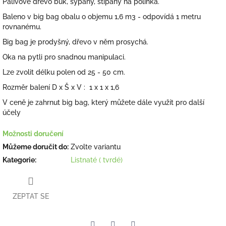
Palivové dřevo buk, sypaný, štípaný na polínka.
Baleno v big bag obalu o objemu 1,6 m3 - odpovídá 1 metru
rovnanému.
Big bag je prodyšný, dřevo v něm prosychá.
Oka na pytli pro snadnou manipulaci.
Lze zvolit délku polen od 25 - 50 cm.
Rozměr balení D x Š x V : 1 x 1 x 1,6
V ceně je zahrnut big bag, který můžete dále využít pro další
účely
Možnosti doručení
Můžeme doručit do:
Zvolte variantu
Kategorie
:
Listnaté ( tvrdé)
ZEPTAT SE