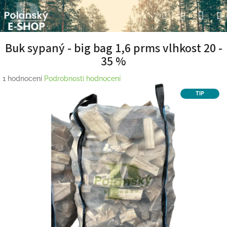
Přejít
Nák
Hledat
Přihlášení
na
obsah
koší
Buk sypaný - big bag 1,6 prms vlhkost 20 -
35 %
Průměrné
1 hodnocení
Podrobnosti hodnocení
hodnocení
TIP
produktu
je
5,0
z
5
hvězdiček.