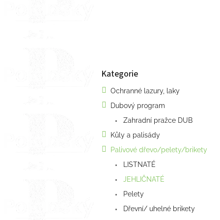
a
n
e
l
Kategorie
Přeskočit
kategorie
Ochranné lazury, laky
Dubový program
Zahradní pražce DUB
Kůly a palisády
Palivové dřevo/pelety/brikety
LISTNATÉ
JEHLIČNATÉ
Pelety
Dřevní/ uhelné brikety