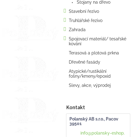
Stojany na dřevo
Stavební řezivo
Truhlářské řezivo
Zahrada
Spojovací materiál/ tesařské
kování
Terasová a plotová prkna
Dřevěné fasády
Atypické/rustikální
fošny/kmeny/epoxid
Slevy, akce, výprodej
Kontakt
Polanský AB s.r.o., Pacov
39501
info
@
polansky-eshop.