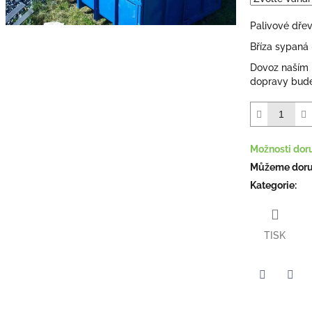
hvězdiček.
Palivové dřev
Bříza sypaná
Dovoz naším 
dopravy bude
Možnosti dor
Můžeme doruč
Kategorie
:
TISK
Facebook
Pint