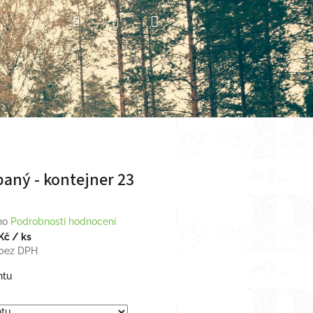
Nákupní
Hledat
Přihlášení
košík
aný - kontejner 23
no
Podrobnosti hodnocení
 Kč
/ ks
bez DPH
ntu