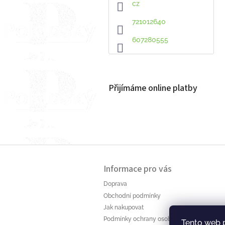
cz
721012640
607280555
Přijímáme online platby
Z
á
Informace pro vás
p
a
Doprava
t
Obchodní podmínky
í
Jak nakupovat
Podmínky ochrany osobních údajů
Tento web 