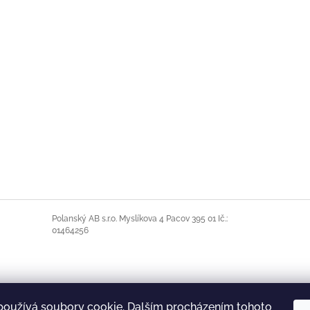
Polanský AB s.r.o. Myslíkova 4 Pacov 395 01 Ič.:
01464256
používá soubory cookie. Dalším procházením tohoto