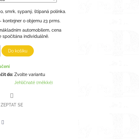
o, smrk, sypaný, štípaná polínka.
 - kontejner o objemu 23 prms.
nákladním automobilem, cena
 spočítána individuálně.
Do košíku
učení
it do:
Zvolte variantu
Jehličnaté (měkké)
ZEPTAT SE
erest
Twitter