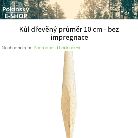
Přejít
Nák
Hledat
Přihlášení
na
obsah
koší
Kůl dřevěný průměr 10 cm - bez
impregnace
Průměrné
Neohodnoceno
Podrobnosti hodnocení
hodnocení
produktu
je
0,0
z
5
hvězdiček.