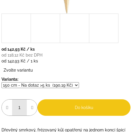
od
142,93 Kč
/ ks
od
118,12 Kč
bez DPH
Měrná
od 142,93 Kč / 1 ks
cena:
Zvolte variantu
Varianta:
Do košíku
Dřevěný smrkový, frézovaný kůl opatřený na jednom konci špicí