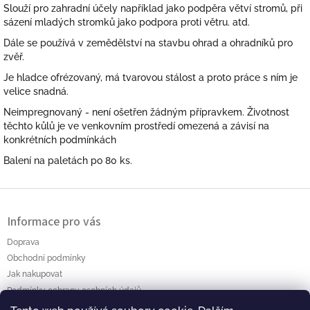
Slouží pro zahradní účely například jako podpěra větví stromů, při
sázení mladých stromků jako podpora proti větru. atd.
Dále se používá v zemědělství na stavbu ohrad a ohradníků pro
zvěř.
Je hladce ofrézovaný, má tvarovou stálost a proto práce s ním je
velice snadná.
Neimpregnovaný - není ošetřen žádným přípravkem. Životnost
těchto kůlů je ve venkovním prostředí omezená a závisí na
konkrétních podmínkách
Balení na paletách po 80 ks.
Z
á
Informace pro vás
p
a
Doprava
t
Obchodní podmínky
í
Jak nakupovat
Podmínky ochrany osobních údajů