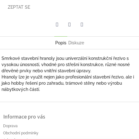
ZEPTAT SE
Facebook
Pinterest
Twitter
Popis
Diskuze
Smrkové stavební hranoly jsou univerzální konstrukční řezivo s
vysokou únosností, vhodné pro střešní konstrukce, různé nosné
dřevěné prvky nebo vnitřní stavební úpravy.
Hranoly lze je využít nejen jako profesionální stavební řezivo, ale i
jako hobby řešení pro zahradu, trámové stěny nebo výrobu
nábytkových částí.
Z
á
Informace pro vás
p
a
Doprava
t
Obchodní podmínky