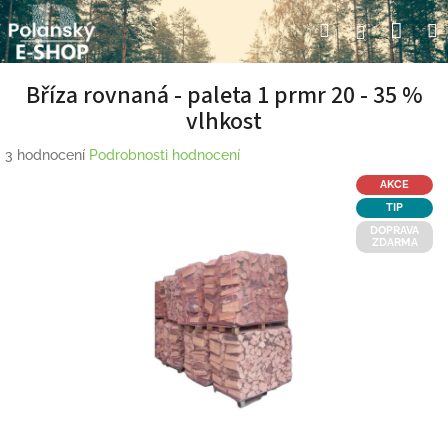
Přejít
Nák
Hledat
Přihlášení
na
obsah
koší
Bříza rovnaná - paleta 1 prmr 20 - 35 %
vlhkost
Průměrné
3 hodnocení
Podrobnosti hodnocení
hodnocení
AKCE
produktu
TIP
je
DOPRAVA
5,0
ZDARMA
z
5
hvězdiček.