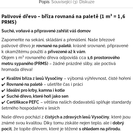
Popis
Související (3)
Diskuze
Palivové dřevo – bříza rovnaná na paletě (1 m³ = 1,6
PRMS)
Suché, voňavé a připravené zahřát váš domov
Zapomeňte na sekání, skládání a přenášení. Naše březové
palivové dřevo je
rovnané na paletě
, krásně srovnané, připravené
k okamžitému použití a
přivezené až k vám
.
Objem 1 m³ rovnaného dřeva odpovídá cca
1,6 prostorového
metru sypaného (PRMS)
– žádné prázdné sliby, ale poctivá
hromada dřeva!
✔️
Kvalitní bříza z lesů Vysočiny
– výborná výhřevnost, čisté hoření
✔️
Rovnané na paletě
– ušetříte čas i práci
✔️
Ideální pro krby, kamna i kotle
✔️
Suché dřevo, které hoří jako sen
✔️
Certifikace PEFC
– většina našich dodavatelů splňuje standardy
šetrného hospodaření v lesích
Naše dřevo pochází z
čistých a zdravých lesů Vysočiny
, které jsou
známé svou kvalitou. Díky tomu získáte nejen teplo, ale i
dobrý
pocit
, že topíte dřevem, které je těžené
s ohledem na přírodu
.