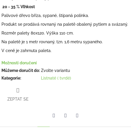
20 - 35 % Vlhkost
Palivové dřevo bříza, sypané, štípaná polínka.
Produkt se prodává rovnaný na paletě obalený pytlem a svázaný.
Rozměr palety 80x120. Výška 110 cm.
Na paletě je 1 metr rovnaný, tzn. 1,6 metru sypaného.
V ceně je zahrnuta paleta.
Možnosti doručení
Můžeme doručit do:
Zvolte variantu
Kategorie
:
Listnaté ( tvrdé)
ZEPTAT SE
Facebook
Pinterest
Twitter