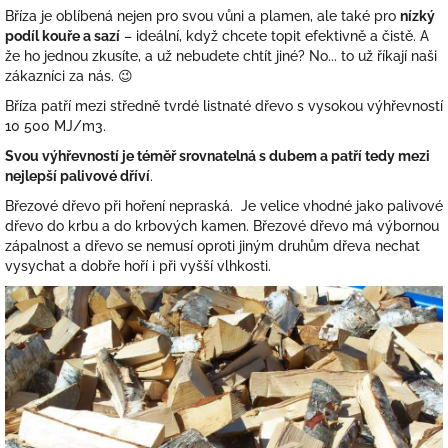
Bříza je oblíbená nejen pro svou vůni a plamen, ale také pro
nízký
podíl kouře a sazí
– ideální, když chcete topit efektivně a čistě. A
že ho jednou zkusíte, a už nebudete chtít jiné? No... to už říkají naši
zákazníci za nás. 😉
Bříza patří mezi středně tvrdé listnaté dřevo s vysokou výhřevností
10 500 MJ/m3.
Svou výhřevností je téměř srovnatelná s dubem a patří tedy mezi
nejlepší palivové dříví
.
Březové dřevo při hoření nepraská. Je velice vhodné jako palivové
dřevo do krbu a do krbových kamen. Březové dřevo má výbornou
zápalnost a dřevo se nemusí oproti jiným druhům dřeva nechat
vysychat a dobře hoří i při vyšší vlhkosti.