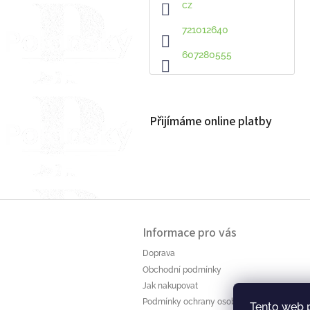
cz
721012640
607280555
Přijímáme online platby
Z
á
Informace pro vás
p
a
Doprava
t
Obchodní podmínky
í
Jak nakupovat
Podmínky ochrany osobních údajů
Tento web 