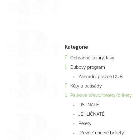
a
n
e
l
Kategorie
Přeskočit
kategorie
Ochranné lazury, laky
Dubový program
Zahradní pražce DUB
Kůly a palisády
Palivové dřevo/pelety/brikety
LISTNATÉ
JEHLIČNATÉ
Pelety
Dřevní/ uhelné brikety