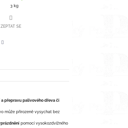
3 kg
ZEPTAT SE
erest
Twitter
í a přepravu palivového dřeva či
vo může přirozeně vysychat bez
yprázdnění
pomocí vysokozdvižného