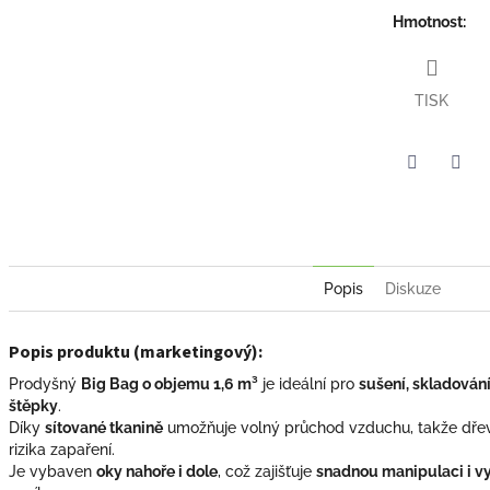
Hmotnost
:
TISK
Facebook
Pint
Popis
Diskuze
Popis produktu (marketingový):
Prodyšný
Big Bag o objemu 1,6 m³
je ideální pro
sušení, skladován
štěpky
.
Díky
sítované tkanině
umožňuje volný průchod vzduchu, takže dře
rizika zapaření.
Je vybaven
oky nahoře i dole
, což zajišťuje
snadnou manipulaci i v