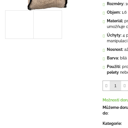
Rozměry:
1
Objem:
1,6
Materiál:
p
umožňuje c
Úchyty:
4 
manipulaci
Nosnost:
až
Barva:
bílá
Použití:
pr
pelety
nebo
Možnosti dor
Můžeme doru
do:
Kategorie
: