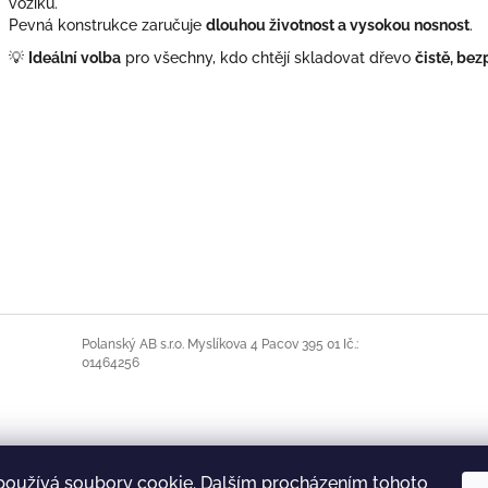
vozíku.
Pevná konstrukce zaručuje
dlouhou životnost a vysokou nosnost
.
💡
Ideální volba
pro všechny, kdo chtějí skladovat dřevo
čistě, bez
Polanský AB s.r.o. Myslíkova 4 Pacov 395 01 Ič.:
01464256
používá soubory cookie. Dalším procházením tohoto