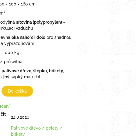
00 × 100 × 160 cm
 m³
rodyšná
sítovina (polypropylen)
–
irkulaci vzduchu
pevná
oka nahoře i dole
pro snadnou
 a vyprazdňování
 1 000 kg
 / průsvitná
o
palivové dřevo, štěpku, brikety,
 jiný sypký materiál
Do košíku
učení
čit
24.8.2026
Palivové dřevo / pelety /
brikety