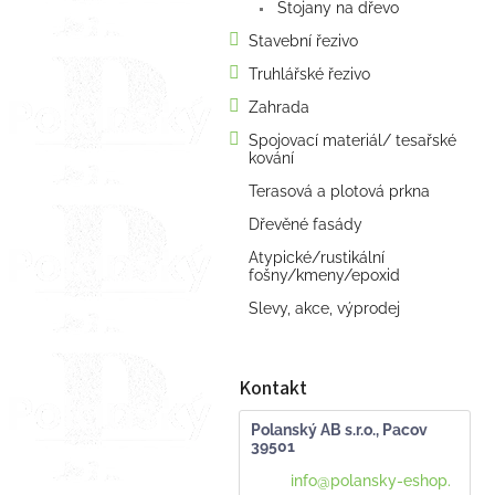
Stojany na dřevo
Stavební řezivo
Truhlářské řezivo
Zahrada
Spojovací materiál/ tesařské
kování
Terasová a plotová prkna
Dřevěné fasády
Atypické/rustikální
fošny/kmeny/epoxid
Slevy, akce, výprodej
Kontakt
Polanský AB s.r.o., Pacov
39501
info
@
polansky-eshop.