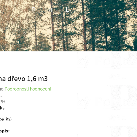
Nákupní
Hledat
Přihlášení
košík
na dřevo 1,6 m3
no
Podrobnosti hodnocení
s
DPH
 ks
(>5 ks)
opis: